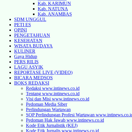
Kab. KARIMUN
Kab. NATUNA
Kab. ANAMBAS
SDM UNGGUL
PETI ES
OPINI
PENGETAHUAN
KESEHATAN
WISATA BUDAYA
KULINER
Gaya Hidup
PERS RILIS
LAGU ASYIK
REPORTASE LIVE (VIDEO)
BICARA MEDSOS
BOKS REDAKSI
Redaksi www.intinews.co.id
Tentang www.intinews.co.id
Visi dan Misi www.intinews.co.id
Pedoman Media Siber
Perlindungan Wartawan
SOP Perlindungan Profesi Wartawan www.intinews.co.i
Pedoman Hak Jawab www.intinews.co.id
Kode Etik Jurnalistik (KEJ)
Kode Etik Jurnalis www.intinews.co.id