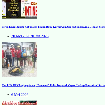
Terlindungi: Bupati Kabupaten Bintan Roby Kurniawan Ada Hubungan Apa Dengan Seleb
20 Mei 2026
30 Juli 2026
Tim PLN UP3 Tanjungpinang “Ditemani” Polisi Bergerak Cepat Ungkap Pencurian Listirk
6 Mei 2026