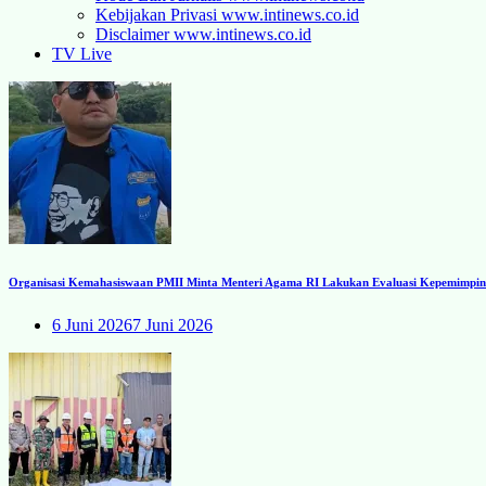
Kebijakan Privasi www.intinews.co.id
Disclaimer www.intinews.co.id
TV Live
Organisasi Kemahasiswaan PMII Minta Menteri Agama RI Lakukan Evaluasi Kepemimpinan
6 Juni 2026
7 Juni 2026