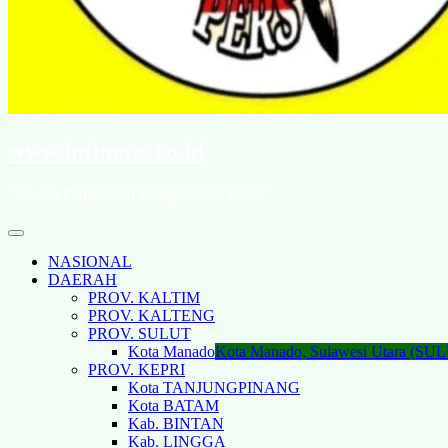
www.intinews.co.id
"Lawan Penindasan Dengan Data Fakta"
NASIONAL
DAERAH
PROV. KALTIM
PROV. KALTENG
PROV. SULUT
Kota Manado
Kota Manado, Sulawesi Utara (SU
PROV. KEPRI
Kota TANJUNGPINANG
Kota BATAM
Kab. BINTAN
Kab. LINGGA