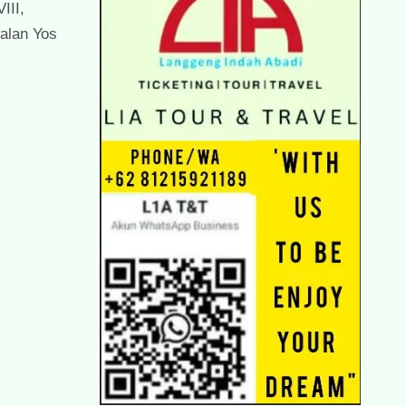
III,
alan Yos