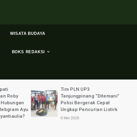
WISATA BUDAYA
BOKS REDAKSI
ti
Tim PLN UP3
n Roby
Tanjungpinang “Ditemani”
Hubungan
Polisi Bergerak Cepat
ebgram Ayu
Ungkap Pencurian Listirk
ntiaulia?
6 Mei 2026