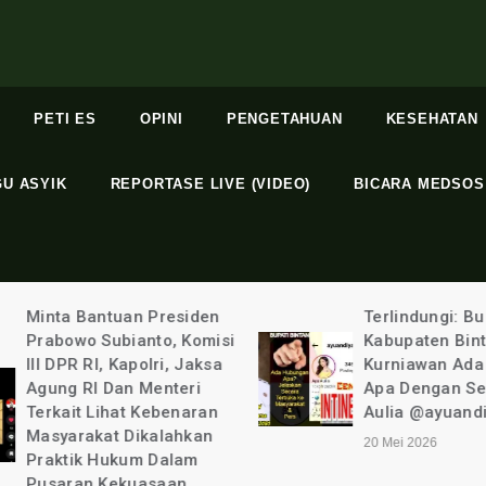
PETI ES
OPINI
PENGETAHUAN
KESEHATAN
GU ASYIK
REPORTASE LIVE (VIDEO)
BICARA MEDSOS
Minta Bantuan Presiden
Terlindungi: Bupa
Prabowo Subianto, Komisi
Kabupaten Binta
III DPR RI, Kapolri, Jaksa
Kurniawan Ada 
Agung RI Dan Menteri
Apa Dengan Sel
Terkait Lihat Kebenaran
Aulia @ayuandiya
Masyarakat Dikalahkan
20 Mei 2026
Praktik Hukum Dalam
Pusaran Kekuasaan