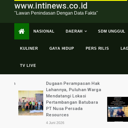
www.intinews.co.id
"Lawan Penindasan Dengan Data Fakta"
NASIONAL
DAERAH
SDM UNGGUL
KULINER
GAYA HIDUP
PERS RILIS
LA
TV LIVE
swaan
Dugaan Perampasan Hak
gama
Lahannya, Puluhan Warga
Mendatangi Lokasi
t
Pertambangan Batubara
Tata
PT Nusa Persada
epri
Resources
4 Juni 2026