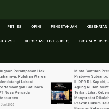
PETI ES
OPINI
PENGETAHUAN
KESEHATAN
GU ASYIK
REPORTASE LIVE (VIDEO)
BICARA MEDSOS
Minta Bantuan Presiden
Terlindungi: Bupa
Prabowo Subianto, Komisi
Kabupaten Binta
III DPR RI, Kapolri, Jaksa
Kurniawan Ada 
Agung RI Dan Menteri
Apa Dengan Sel
Terkait Lihat Kebenaran
Aulia @ayuandiya
Masyarakat Dikalahkan
20 Mei 2026
Praktik Hukum Dalam
Pusaran Kekuasaan