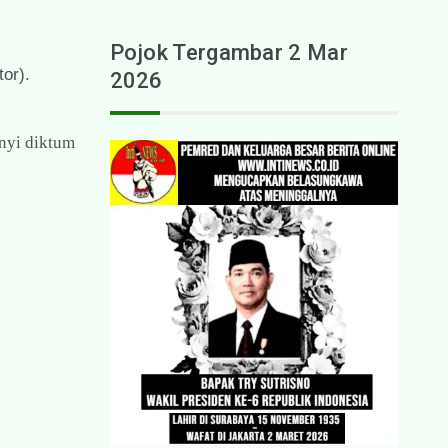
Pojok Tergambar 2 Mar
or).
2026
nyi diktum