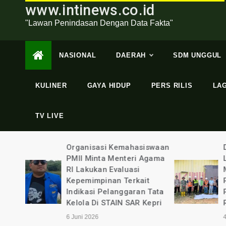
www.intinews.co.id
"Lawan Penindasan Dengan Data Fakta"
NASIONAL
DAERAH
SDM UNGGUL
KULINER
GAYA HIDUP
PERS RILIS
LA
TV LIVE
swaan
Dugaan Perampasan Hak
gama
Lahannya, Puluhan Warga
Mendatangi Lokasi
t
Pertambangan Batubara
Tata
PT Nusa Persada
epri
Resources
4 Juni 2026