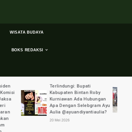
WISATA BUDAYA
BOKS REDAKSI
ti
Tim PLN UP3
n Roby
Tanjungpinang “Ditemani”
Hubungan
Polisi Bergerak Cepat
ebgram Ayu
Ungkap Pencurian Listirk
ntiaulia?
6 Mei 2026