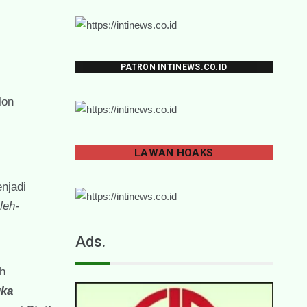
PATRON INTINEWS.CO.ID
lon
LAWAN
HOAKS
njadi
leh-
Ads.
h
ka