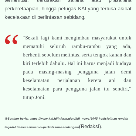
terhambat, kerusakan sarana atau prasarana
perkeretaapian, hingga petugas KAI yang terluka akibat
kecelakaan di perlintasan sebidang.
“Sekali lagi kami mengimbau masyarakat untuk
mematuhi seluruh rambu-rambu yang ada,
berhenti sebelum melintas, serta tengok kanan dan
kiri terlebih dahulu. Hal ini harus menjadi budaya
pada masing-masing pengguna jalan demi
keselamatan perjalanan kereta api dan
keselamatan para pengguna jalan itu sendiri,”
tutup Joni.
@Sumber berita, https://www.kai.id/information/full_news/4045-kedisiplinan-rendah-
(Redaksi).
terjadi-198-kecelakaan-di-perlintasan-sebidang-ka