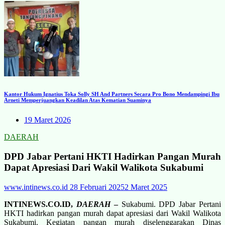
Kantor Hukum Ignatius Toka Solly SH And Partners Secara Pro Bono Mendampingi Ibu
Arneti Memperjuangkan Keadilan Atas Kematian Suaminya
19 Maret 2026
DAERAH
DPD Jabar Pertani HKTI Hadirkan Pangan Murah
Dapat Apresiasi Dari Wakil Walikota Sukabumi
www.intinews.co.id
28 Februari 2025
2 Maret 2025
INTINEWS.CO.ID,
DAERAH
–
Sukabumi. DPD Jabar Pertani
HKTI hadirkan pangan murah dapat apresiasi dari Wakil Walikota
Sukabumi. Kegiatan pangan murah diselenggarakan Dinas