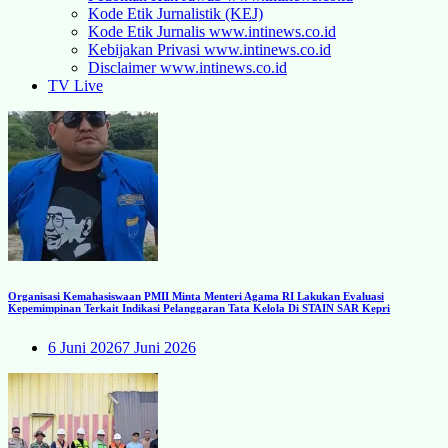
Kode Etik Jurnalistik (KEJ)
Kode Etik Jurnalis www.intinews.co.id
Kebijakan Privasi www.intinews.co.id
Disclaimer www.intinews.co.id
TV Live
Organisasi Kemahasiswaan PMII Minta Menteri Agama RI Lakukan Evaluasi
Kepemimpinan Terkait Indikasi Pelanggaran Tata Kelola Di STAIN SAR Kepri
6 Juni 2026
7 Juni 2026