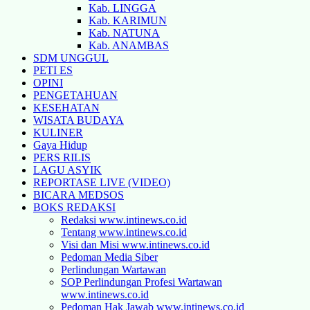
Kab. LINGGA
Kab. KARIMUN
Kab. NATUNA
Kab. ANAMBAS
SDM UNGGUL
PETI ES
OPINI
PENGETAHUAN
KESEHATAN
WISATA BUDAYA
KULINER
Gaya Hidup
PERS RILIS
LAGU ASYIK
REPORTASE LIVE (VIDEO)
BICARA MEDSOS
BOKS REDAKSI
Redaksi www.intinews.co.id
Tentang www.intinews.co.id
Visi dan Misi www.intinews.co.id
Pedoman Media Siber
Perlindungan Wartawan
SOP Perlindungan Profesi Wartawan
www.intinews.co.id
Pedoman Hak Jawab www.intinews.co.id