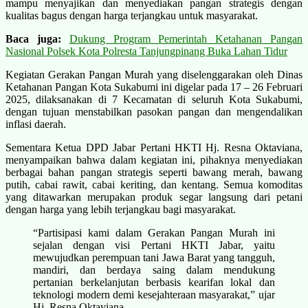
mampu menyajikan dan menyediakan pangan strategis dengan
kualitas bagus dengan harga terjangkau untuk masyarakat.
Baca juga:
Dukung Program Pemerintah Ketahanan Pangan
Nasional Polsek Kota Polresta Tanjungpinang Buka Lahan Tidur
Kegiatan Gerakan Pangan Murah yang diselenggarakan oleh Dinas
Ketahanan Pangan Kota Sukabumi ini digelar pada 17 – 26 Februari
2025, dilaksanakan di 7 Kecamatan di seluruh Kota Sukabumi,
dengan tujuan menstabilkan pasokan pangan dan mengendalikan
inflasi daerah.
Sementara Ketua DPD Jabar Pertani HKTI Hj. Resna Oktaviana,
menyampaikan bahwa dalam kegiatan ini, pihaknya menyediakan
berbagai bahan pangan strategis seperti bawang merah, bawang
putih, cabai rawit, cabai keriting, dan kentang. Semua komoditas
yang ditawarkan merupakan produk segar langsung dari petani
dengan harga yang lebih terjangkau bagi masyarakat.
“Partisipasi kami dalam Gerakan Pangan Murah ini
sejalan dengan visi Pertani HKTI Jabar, yaitu
mewujudkan perempuan tani Jawa Barat yang tangguh,
mandiri, dan berdaya saing dalam mendukung
pertanian berkelanjutan berbasis kearifan lokal dan
teknologi modern demi kesejahteraan masyarakat,” ujar
Hj. Resna Oktaviana.