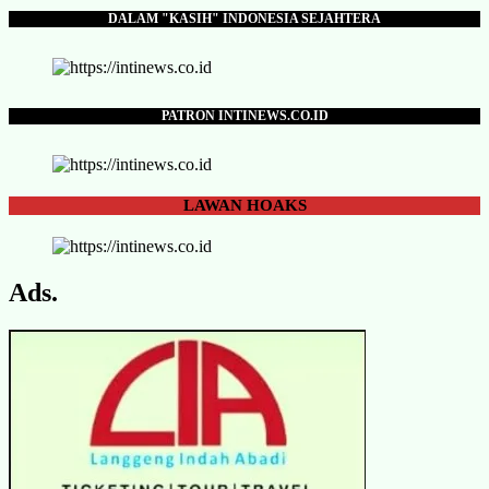
DALAM "KASIH" INDONESIA SEJAHTERA
PATRON INTINEWS.CO.ID
LAWAN
HOAKS
Ads.