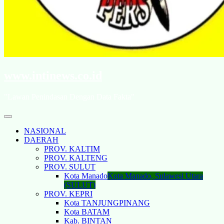
www.intinews.co.id
"Lawan Penindasan Dengan Data Fakta"
NASIONAL
DAERAH
PROV. KALTIM
PROV. KALTENG
PROV. SULUT
Kota Manado
Kota Manado, Sulawesi Utara
(SULUT)
PROV. KEPRI
Kota TANJUNGPINANG
Kota BATAM
Kab. BINTAN