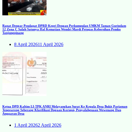
Rapat Dengar Pendapat DPRD Kepri Dengan Perkumpulan UMKM Taman Gurindam
12 Zona C Salah Satunya Hal Kematian Wendri Mardi Petugas Kebersihan Pemko
Tanjungpinang
8 April 2026
11 April 2026
Ketua DPD Kaltim LI-TPK ANRI Melayangkan Surat Ke Kepala Desa Bukit Pariaman
Tenggarong Seberang Klarifikasi Dugaan Korupsi, Penyalahguaan Wewenang Dan
Anggaran Desa
1 April 2026
2 April 2026