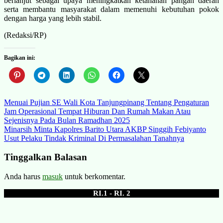
berlanjut sebagai upaya meningkatkan ketahanan pangan daerah
serta membantu masyarakat dalam memenuhi kebutuhan pokok
dengan harga yang lebih stabil.
(Redaksi/RP)
Bagikan ini:
Navigasi
Menuai Pujian SE Wali Kota Tanjungpinang Tentang Pengaturan
Jam Operasional Tempat Hiburan Dan Rumah Makan Atau
pos
Sejenisnya Pada Bulan Ramadhan 2025
Minarsih Minta Kapolres Barito Utara AKBP Singgih Febiyanto
Usut Pelaku Tindak Kriminal Di Permasalahan Tanahnya
Tinggalkan Balasan
Anda harus
masuk
untuk berkomentar.
RI.1 - RI. 2