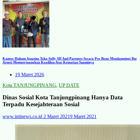
Kantor Hukum Ignatius Toka Solly SH And Partners Secara Pro Bono Mendampingi Ibu
Arneti Memperjuangkan Keadilan Atas Kematian Suaminya
19 Maret 2026
Kota TANJUNGPINANG
,
UP DATE
Dinas Sosial Kota Tanjungpinang Hanya Data
Terpadu Kesejahteraan Sosial
www.intinews.co.id
2 Maret 2021
9 Maret 2021