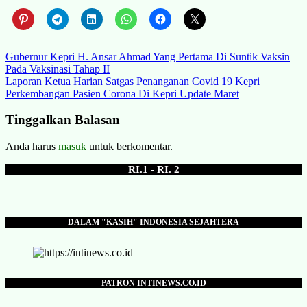
Navigasi
Gubernur Kepri H. Ansar Ahmad Yang Pertama Di Suntik Vaksin
Pada Vaksinasi Tahap II
pos
Laporan Ketua Harian Satgas Penanganan Covid 19 Kepri
Perkembangan Pasien Corona Di Kepri Update Maret
Tinggalkan Balasan
Anda harus
masuk
untuk berkomentar.
RI.1 - RI. 2
DALAM "KASIH" INDONESIA SEJAHTERA
PATRON INTINEWS.CO.ID