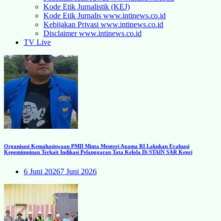
Kode Etik Jurnalistik (KEJ)
Kode Etik Jurnalis www.intinews.co.id
Kebijakan Privasi www.intinews.co.id
Disclaimer www.intinews.co.id
TV Live
Organisasi Kemahasiswaan PMII Minta Menteri Agama RI Lakukan Evaluasi
Kepemimpinan Terkait Indikasi Pelanggaran Tata Kelola Di STAIN SAR Kepri
6 Juni 2026
7 Juni 2026