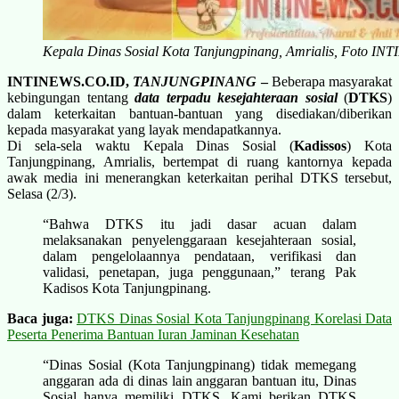
Kepala Dinas Sosial Kota Tanjungpinang, Amrialis, Foto IN
INTINEWS.CO.ID,
TANJUNGPINANG
–
Beberapa masyarakat
kebingungan tentang
data terpadu kesejahteraan sosial
(
DTKS
)
dalam keterkaitan bantuan-bantuan yang disediakan/diberikan
kepada masyarakat yang layak mendapatkannya.
Di sela-sela waktu Kepala Dinas Sosial (
Kadissos
) Kota
Tanjungpinang, Amrialis, bertempat di ruang kantornya kepada
awak media ini menerangkan keterkaitan perihal DTKS tersebut,
Selasa (2/3).
“Bahwa DTKS itu jadi dasar acuan dalam
melaksanakan penyelenggaraan kesejahteraan sosial,
dalam pengelolaannya pendataan, verifikasi dan
validasi, penetapan, juga penggunaan,” terang Pak
Kadisos Kota Tanjungpinang.
Baca juga:
DTKS Dinas Sosial Kota Tanjungpinang Korelasi Data
Peserta Penerima Bantuan Iuran Jaminan Kesehatan
“Dinas Sosial (Kota Tanjungpinang) tidak memegang
anggaran ada di dinas lain anggaran bantuan itu, Dinas
Sosial hanya memiliki DTKS, Kami berikan DTKS