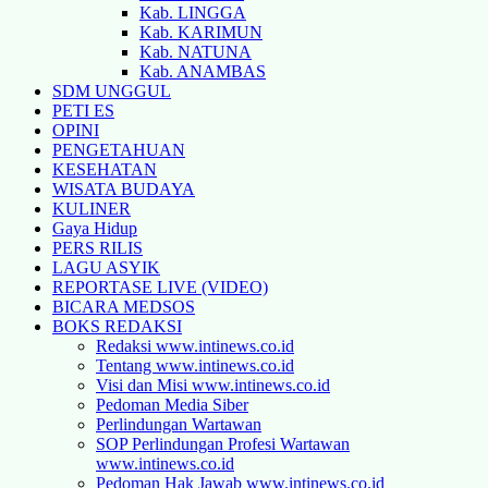
Kab. LINGGA
Kab. KARIMUN
Kab. NATUNA
Kab. ANAMBAS
SDM UNGGUL
PETI ES
OPINI
PENGETAHUAN
KESEHATAN
WISATA BUDAYA
KULINER
Gaya Hidup
PERS RILIS
LAGU ASYIK
REPORTASE LIVE (VIDEO)
BICARA MEDSOS
BOKS REDAKSI
Redaksi www.intinews.co.id
Tentang www.intinews.co.id
Visi dan Misi www.intinews.co.id
Pedoman Media Siber
Perlindungan Wartawan
SOP Perlindungan Profesi Wartawan
www.intinews.co.id
Pedoman Hak Jawab www.intinews.co.id