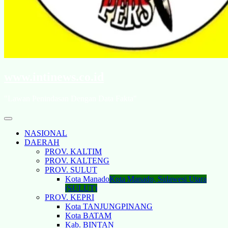
www.intinews.co.id
"Lawan Penindasan Dengan Data Fakta"
NASIONAL
DAERAH
PROV. KALTIM
PROV. KALTENG
PROV. SULUT
Kota Manado
Kota Manado, Sulawesi Utara
(SULUT)
PROV. KEPRI
Kota TANJUNGPINANG
Kota BATAM
Kab. BINTAN