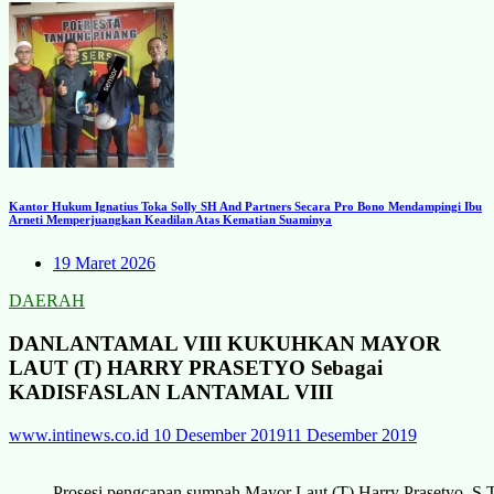
Kantor Hukum Ignatius Toka Solly SH And Partners Secara Pro Bono Mendampingi Ibu
Arneti Memperjuangkan Keadilan Atas Kematian Suaminya
19 Maret 2026
DAERAH
DANLANTAMAL VIII KUKUHKAN MAYOR
LAUT (T) HARRY PRASETYO Sebagai
KADISFASLAN LANTAMAL VIII
www.intinews.co.id
10 Desember 2019
11 Desember 2019
Prosesi pengcapan sumpah Mayor Laut (T) Harry Prasetyo, S.