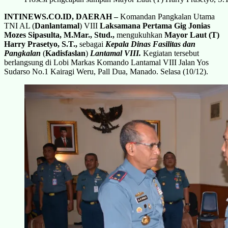
INTINEWS.CO.ID, DAERAH –
Komandan Pangkalan Utama
TNI AL (
Danlantamal
) VIII
Laksamana Pertama Gig Jonias
Mozes Sipasulta, M.Mar., Stud.,
mengukuhkan
Mayor Laut (T)
Harry Prasetyo, S.T.,
sebagai
Kepala Dinas Fasilitas dan
Pangkalan
(
Kadisfaslan
)
Lantamal VIII.
Kegiatan tersebut
berlangsung di Lobi Markas Komando Lantamal VIII Jalan Yos
Sudarso No.1 Kairagi Weru, Pall Dua, Manado. Selasa (10/12).