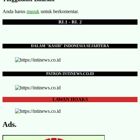
Anda harus
masuk
untuk berkomentar.
RI.1 - RI. 2
DALAM "KASIH" INDONESIA SEJAHTERA
PATRON INTINEWS.CO.ID
LAWAN
HOAKS
Ads.