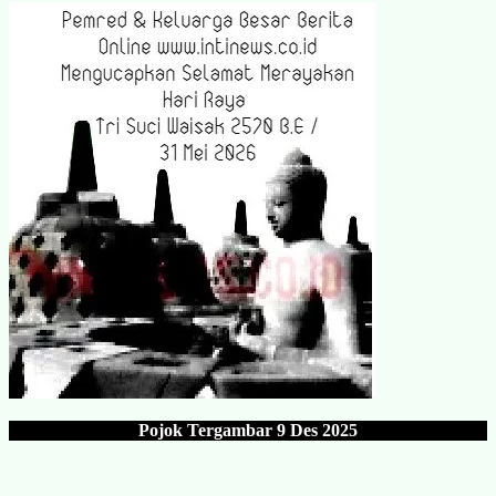
Pojok Tergambar
9 Des 202
5