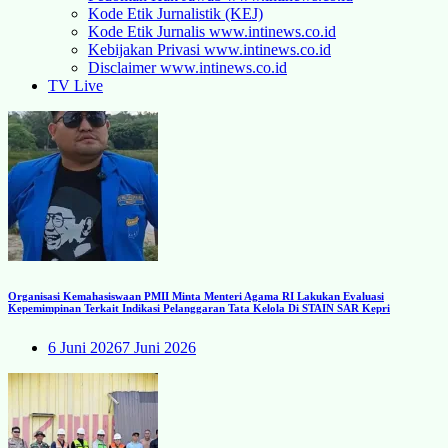
Kode Etik Jurnalistik (KEJ)
Kode Etik Jurnalis www.intinews.co.id
Kebijakan Privasi www.intinews.co.id
Disclaimer www.intinews.co.id
TV Live
Organisasi Kemahasiswaan PMII Minta Menteri Agama RI Lakukan Evaluasi
Kepemimpinan Terkait Indikasi Pelanggaran Tata Kelola Di STAIN SAR Kepri
6 Juni 2026
7 Juni 2026