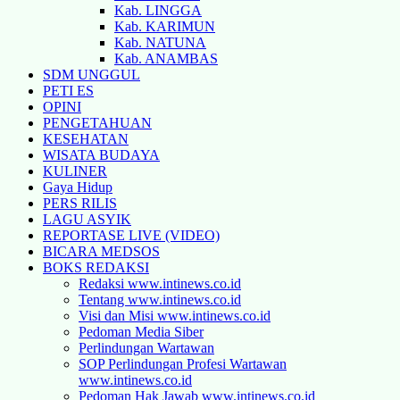
Kab. LINGGA
Kab. KARIMUN
Kab. NATUNA
Kab. ANAMBAS
SDM UNGGUL
PETI ES
OPINI
PENGETAHUAN
KESEHATAN
WISATA BUDAYA
KULINER
Gaya Hidup
PERS RILIS
LAGU ASYIK
REPORTASE LIVE (VIDEO)
BICARA MEDSOS
BOKS REDAKSI
Redaksi www.intinews.co.id
Tentang www.intinews.co.id
Visi dan Misi www.intinews.co.id
Pedoman Media Siber
Perlindungan Wartawan
SOP Perlindungan Profesi Wartawan
www.intinews.co.id
Pedoman Hak Jawab www.intinews.co.id