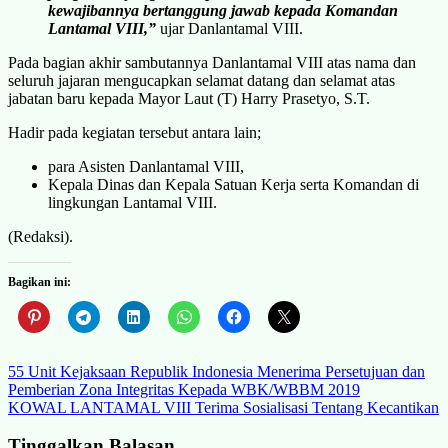
kewajibannya bertanggung jawab kepada Komandan
Lantamal VIII,”
ujar Danlantamal VIII.
Pada bagian akhir sambutannya Danlantamal VIII atas nama dan
seluruh jajaran mengucapkan selamat datang dan selamat atas
jabatan baru kepada Mayor Laut (T) Harry Prasetyo, S.T.
Hadir pada kegiatan tersebut antara lain;
para Asisten Danlantamal VIII,
Kepala Dinas dan Kepala Satuan Kerja serta Komandan di
lingkungan Lantamal VIII.
(Redaksi).
Bagikan ini:
Navigasi
55 Unit Kejaksaan Republik Indonesia Menerima Persetujuan dan
Pemberian Zona Integritas Kepada WBK/WBBM 2019
pos
KOWAL LANTAMAL VIII Terima Sosialisasi Tentang Kecantikan
Tinggalkan Balasan