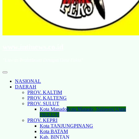
www.intinews.co.id
"Lawan Penindasan Dengan Data Fakta"
NASIONAL
DAERAH
PROV. KALTIM
PROV. KALTENG
PROV. SULUT
Kota Manado
Kota Manado, Sulawesi Utara
(SULUT)
PROV. KEPRI
Kota TANJUNGPINANG
Kota BATAM
Kab. BINTAN