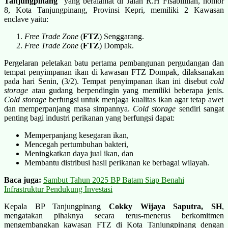
Tanjungpinang
” yang beralamat di Jalan R.H Fisabilillah, nomor
8, Kota Tanjungpinang, Provinsi Kepri, memiliki 2 Kawasan
enclave yaitu:
Free Trade Zone
(
FTZ
) Senggarang.
Free Trade Zone
(
FTZ
) Dompak.
Pergelaran peletakan batu pertama pembangunan pergudangan dan
tempat penyimpanan ikan di kawasan FTZ Dompak, dilaksanakan
pada hari Senin, (3/2). Tempat penyimpanan ikan ini disebut
cold
storage
atau gudang berpendingin yang memiliki beberapa jenis.
Cold storage
berfungsi untuk menjaga kualitas ikan agar tetap awet
dan memperpanjang masa simpannya.
Cold storage
sendiri sangat
penting bagi industri perikanan yang berfungsi dapat:
Memperpanjang kesegaran ikan,
Mencegah pertumbuhan bakteri,
Meningkatkan daya jual ikan, dan
Membantu distribusi hasil perikanan ke berbagai wilayah.
Baca juga:
Sambut Tahun 2025 BP Batam Siap Benahi
Infrastruktur Pendukung Investasi
Kepala BP Tanjungpinang
Cokky Wijaya Saputra, SH
,
mengatakan pihaknya secara terus-menerus berkomitmen
mengembangkan kawasan FTZ di Kota Tanjungpinang dengan