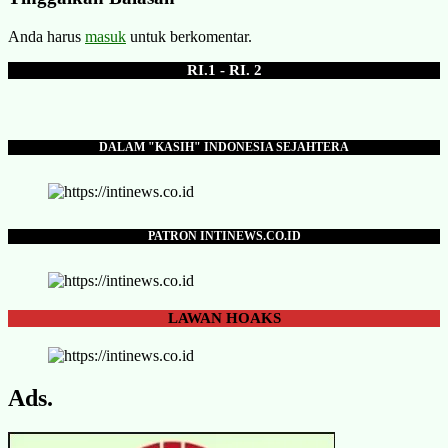
Anda harus
masuk
untuk berkomentar.
RI.1 - RI. 2
DALAM "KASIH" INDONESIA SEJAHTERA
PATRON INTINEWS.CO.ID
LAWAN
HOAKS
Ads.