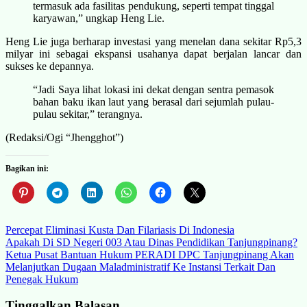
termasuk ada fasilitas pendukung, seperti tempat tinggal
karyawan,” ungkap Heng Lie.
Heng Lie juga berharap investasi yang menelan dana sekitar Rp5,3
milyar ini sebagai ekspansi usahanya dapat berjalan lancar dan
sukses ke depannya.
“Jadi Saya lihat lokasi ini dekat dengan sentra pemasok
bahan baku ikan laut yang berasal dari sejumlah pulau-
pulau sekitar,” terangnya.
(Redaksi/Ogi “Jhengghot”)
Bagikan ini:
Navigasi
Percepat Eliminasi Kusta Dan Filariasis Di Indonesia
Apakah Di SD Negeri 003 Atau Dinas Pendidikan Tanjungpinang?
pos
Ketua Pusat Bantuan Hukum PERADI DPC Tanjungpinang Akan
Melanjutkan Dugaan Maladministratif Ke Instansi Terkait Dan
Penegak Hukum
Tinggalkan Balasan