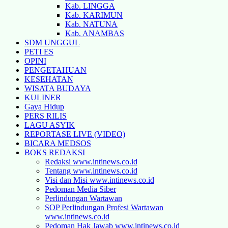
Kab. LINGGA
Kab. KARIMUN
Kab. NATUNA
Kab. ANAMBAS
SDM UNGGUL
PETI ES
OPINI
PENGETAHUAN
KESEHATAN
WISATA BUDAYA
KULINER
Gaya Hidup
PERS RILIS
LAGU ASYIK
REPORTASE LIVE (VIDEO)
BICARA MEDSOS
BOKS REDAKSI
Redaksi www.intinews.co.id
Tentang www.intinews.co.id
Visi dan Misi www.intinews.co.id
Pedoman Media Siber
Perlindungan Wartawan
SOP Perlindungan Profesi Wartawan
www.intinews.co.id
Pedoman Hak Jawab www.intinews.co.id