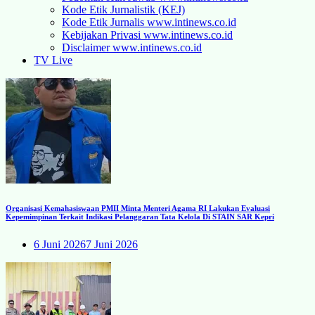
Kode Etik Jurnalistik (KEJ)
Kode Etik Jurnalis www.intinews.co.id
Kebijakan Privasi www.intinews.co.id
Disclaimer www.intinews.co.id
TV Live
Organisasi Kemahasiswaan PMII Minta Menteri Agama RI Lakukan Evaluasi
Kepemimpinan Terkait Indikasi Pelanggaran Tata Kelola Di STAIN SAR Kepri
6 Juni 2026
7 Juni 2026