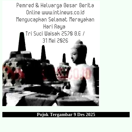
Pojok Tergambar
9 Des 202
5