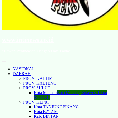
www.intinews.co.id
"Lawan Penindasan Dengan Data Fakta"
NASIONAL
DAERAH
PROV. KALTIM
PROV. KALTENG
PROV. SULUT
Kota Manado
Kota Manado, Sulawesi Utara
(SULUT)
PROV. KEPRI
Kota TANJUNGPINANG
Kota BATAM
Kab. BINTAN