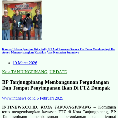
Kantor Hukum Ignatius Toka Solly SH And Partners Secara Pro Bono Mendampingi Ibu
Arneti Memperjuangkan Keadilan Atas Kematian Suaminya
19 Maret 2026
Kota TANJUNGPINANG
,
UP DATE
BP Tanjungpinang Membangunan Pergudangan
Dan Tempat Penyimpanan Ikan Di FTZ Dompak
www.intinews.co.id
6 Februari 2025
INTINEWS.CO.ID,
KOTA TANJUNGPINANG
–
Komitmen
terus mengembangkan kawasan FTZ di Kota Tanjungpinang, BP
Tanjungpinang membangunan pergudangan dan tempat