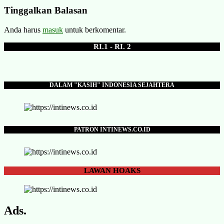
Tinggalkan Balasan
Anda harus
masuk
untuk berkomentar.
RI.1 - RI. 2
DALAM "KASIH" INDONESIA SEJAHTERA
PATRON INTINEWS.CO.ID
LAWAN
HOAKS
Ads.