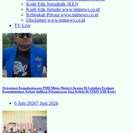
Kode Etik Jurnalistik (KEJ)
Kode Etik Jurnalis www.intinews.co.id
Kebijakan Privasi www.intinews.co.id
Disclaimer www.intinews.co.id
TV Live
Organisasi Kemahasiswaan PMII Minta Menteri Agama RI Lakukan Evaluasi
Kepemimpinan Terkait Indikasi Pelanggaran Tata Kelola Di STAIN SAR Kepri
6 Juni 2026
7 Juni 2026