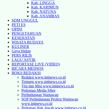
Kab. LINGGA
Kab. KARIMUN
Kab. NATUNA
Kab. ANAMBAS
SDM UNGGUL
PETI ES
OPINI
PENGETAHUAN
KESEHATAN
WISATA BUDAYA
KULINER
Gaya Hidup
PERS RILIS
LAGU ASYIK
REPORTASE LIVE (VIDEO)
BICARA MEDSOS
BOKS REDAKSI
Redaksi www.intinews.co.id
Tentang www.intinews.co.id
Visi dan Misi www.intinews.co.id
Pedoman Media Siber
Perlindungan Wartawan
SOP Perlindungan Profesi Wartawan
www.intinews.co.id
Pedoman Hak Jawab www.intinews.co.id