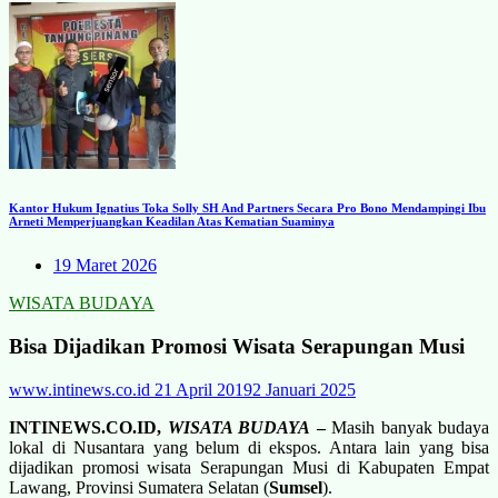
Kantor Hukum Ignatius Toka Solly SH And Partners Secara Pro Bono Mendampingi Ibu
Arneti Memperjuangkan Keadilan Atas Kematian Suaminya
19 Maret 2026
WISATA BUDAYA
Bisa Dijadikan Promosi Wisata Serapungan Musi
www.intinews.co.id
21 April 2019
2 Januari 2025
INTINEWS.CO.ID,
WISATA BUDAYA
–
Masih banyak budaya
lokal di Nusantara yang belum di ekspos. Antara lain yang bisa
dijadikan promosi wisata Serapungan Musi di Kabupaten Empat
Lawang, Provinsi Sumatera Selatan (
Sumsel
).