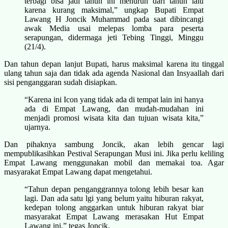
terbagi bisa jadi tahun ini menurun dari tahun lalu
karena kurang maksimal,” ungkap Bupati Empat
Lawang H Joncik Muhammad pada saat dibincangi
awak Media usai melepas lomba para peserta
serapungan, didermaga jeti Tebing Tinggi, Minggu
(21/4).
Dan tahun depan lanjut Bupati, harus maksimal karena itu tinggal
ulang tahun saja dan tidak ada agenda Nasional dan Insyaallah dari
sisi penganggaran sudah disiapkan.
“Karena ini Icon yang tidak ada di tempat lain ini hanya
ada di Empat Lawang, dan mudah-mudahan ini
menjadi promosi wisata kita dan tujuan wisata kita,”
ujarnya.
Dan pihaknya sambung Joncik, akan lebih gencar lagi
mempublikasihkan Pestival Serapungan Musi ini. Jika perlu keliling
Empat Lawang menggunakan mobil dan memakai toa. Agar
masyarakat Empat Lawang dapat mengetahui.
“Tahun depan penganggrannya tolong lebih besar kan
lagi. Dan ada satu lgi yang belum yaitu hiburan rakyat,
kedepan tolong anggarkan untuk hiburan rakyat biar
masyarakat Empat Lawang merasakan Hut Empat
Lawang ini,” tegas Joncik.