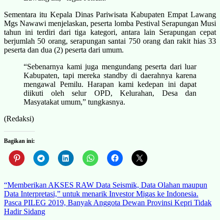
Sementara itu Kepala Dinas Pariwisata Kabupaten Empat Lawang
Mgs Nawawi menjelaskan, peserta lomba Pestival Serapungan Musi
tahun ini terdiri dari tiga kategori, antara lain Serapungan cepat
berjumlah 50 orang, serapungan santai 750 orang dan rakit hias 33
peserta dan dua (2) peserta dari umum.
“Sebenarnya kami juga mengundang peserta dari luar
Kabupaten, tapi mereka standby di daerahnya karena
mengawal Pemilu. Harapan kami kedepan ini dapat
diikuti oleh selur OPD, Kelurahan, Desa dan
Masyatakat umum,” tungkasnya.
(Redaksi)
Bagikan ini:
Navigasi
“Memberikan AKSES RAW Data Seismik, Data Olahan maupun
Data Interpretasi,” untuk menarik Investor Migas ke Indonesia.
pos
Pasca PILEG 2019, Banyak Anggota Dewan Provinsi Kepri Tidak
Hadir Sidang