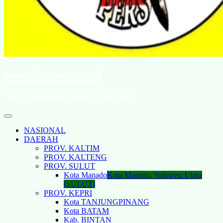
www.intinews.co.id
"Lawan Penindasan Dengan Data Fakta"
NASIONAL
DAERAH
PROV. KALTIM
PROV. KALTENG
PROV. SULUT
Kota Manado
Kota Manado, Sulawesi Utara
(SULUT)
PROV. KEPRI
Kota TANJUNGPINANG
Kota BATAM
Kab. BINTAN