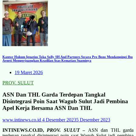
Kantor Hukum Ignatius Toka Solly SH And Partners Secara Pro Bono Mendampingi Ibu
Arneti Memperjuangkan Keadilan Atas Kematian Suaminya
19 Maret 2026
PROV. SULUT
ASN Dan THL Garda Terdepan Tangkal
Disintegrasi Poin Saat Wagub Sulut Jadi Pembina
Apel Kerja Bersama ASN Dan THL
www.intinews.co.id
4 Desember 2023
5 Desember 2023
INTINEWS.CO.ID,
PROV. SULUT
–
ASN dan THL garda
terdepan tangkal disintegrasi poin saat Wagub Sulut jadi pembina