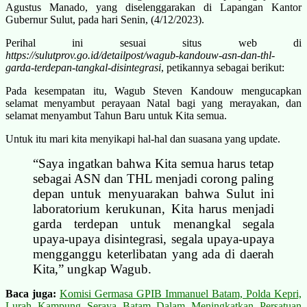
Agustus Manado, yang diselenggarakan di Lapangan Kantor
Gubernur Sulut, pada hari Senin, (4/12/2023).
Perihal ini sesuai situs web di
https://sulutprov.go.id/detailpost/wagub-kandouw-asn-dan-thl-
garda-terdepan-tangkal-disintegrasi
, petikannya sebagai berikut:
Pada kesempatan itu, Wagub Steven Kandouw mengucapkan
selamat menyambut perayaan Natal bagi yang merayakan, dan
selamat menyambut Tahun Baru untuk Kita semua.
Untuk itu mari kita menyikapi hal-hal dan suasana yang update.
“Saya ingatkan bahwa Kita semua harus tetap
sebagai ASN dan THL menjadi corong paling
depan untuk menyuarakan bahwa Sulut ini
laboratorium kerukunan, Kita harus menjadi
garda terdepan untuk menangkal segala
upaya-upaya disintegrasi, segala upaya-upaya
mengganggu keterlibatan yang ada di daerah
Kita,” ungkap Wagub.
Baca juga:
Komisi Germasa GPIB Immanuel Batam, Polda Kepri,
Lurah Kampung Seraya Batam Dalam Meningkatkan Persatuan