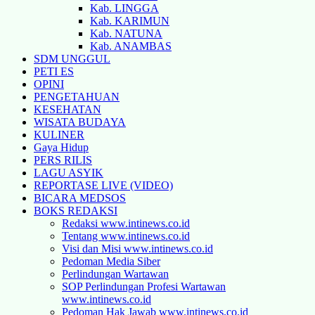
Kab. LINGGA
Kab. KARIMUN
Kab. NATUNA
Kab. ANAMBAS
SDM UNGGUL
PETI ES
OPINI
PENGETAHUAN
KESEHATAN
WISATA BUDAYA
KULINER
Gaya Hidup
PERS RILIS
LAGU ASYIK
REPORTASE LIVE (VIDEO)
BICARA MEDSOS
BOKS REDAKSI
Redaksi www.intinews.co.id
Tentang www.intinews.co.id
Visi dan Misi www.intinews.co.id
Pedoman Media Siber
Perlindungan Wartawan
SOP Perlindungan Profesi Wartawan
www.intinews.co.id
Pedoman Hak Jawab www.intinews.co.id