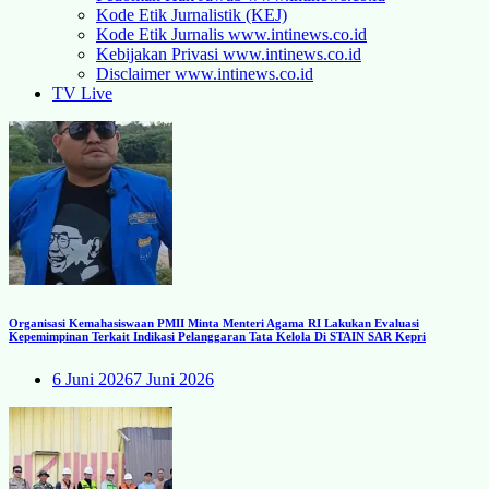
Kode Etik Jurnalistik (KEJ)
Kode Etik Jurnalis www.intinews.co.id
Kebijakan Privasi www.intinews.co.id
Disclaimer www.intinews.co.id
TV Live
Organisasi Kemahasiswaan PMII Minta Menteri Agama RI Lakukan Evaluasi
Kepemimpinan Terkait Indikasi Pelanggaran Tata Kelola Di STAIN SAR Kepri
6 Juni 2026
7 Juni 2026