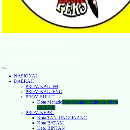
www.intinews.co.id
"Lawan Penindasan Dengan Data Fakta"
NASIONAL
DAERAH
PROV. KALTIM
PROV. KALTENG
PROV. SULUT
Kota Manado
Kota Manado, Sulawesi Utara
(SULUT)
PROV. KEPRI
Kota TANJUNGPINANG
Kota BATAM
Kab. BINTAN