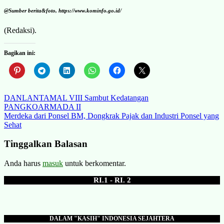
@Sumber berita&foto, https://www.kominfo.go.id/
(Redaksi).
Bagikan ini:
Navigasi
DANLANTAMAL VIII Sambut Kedatangan
PANGKOARMADA II
pos
Merdeka dari Ponsel BM, Dongkrak Pajak dan Industri Ponsel yang
Sehat
Tinggalkan Balasan
Anda harus
masuk
untuk berkomentar.
RI.1 - RI. 2
DALAM "KASIH" INDONESIA SEJAHTERA