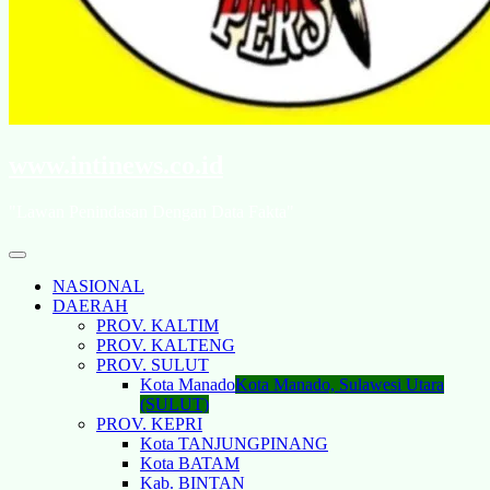
www.intinews.co.id
"Lawan Penindasan Dengan Data Fakta"
NASIONAL
DAERAH
PROV. KALTIM
PROV. KALTENG
PROV. SULUT
Kota Manado
Kota Manado, Sulawesi Utara
(SULUT)
PROV. KEPRI
Kota TANJUNGPINANG
Kota BATAM
Kab. BINTAN