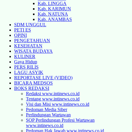
Kab. LINGGA
Kab. KARIMUN
Kab. NATUNA
Kab. ANAMBAS
SDM UNGGUL
PETI ES
OPINI
PENGETAHUAN
KESEHATAN
WISATA BUDAYA
KULINER
Gaya Hidup
PERS RILIS
LAGU ASYIK
REPORTASE LIVE (VIDEO)
BICARA MEDSOS
BOKS REDAKSI
Redaksi www.intinews.co.id
Tentang www.intinews.co.id
Visi dan Misi www.intinews.co.id
Pedoman Media Siber
Perlindungan Wartawan
SOP Perlindungan Profesi Wartawan
www.intinews.co.id
Pedoman Hak Jawab www.intinews.co.id