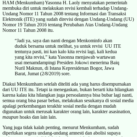
HAM (Menkumham) Yasonna H. Laoly menyatakan pemerintah
membuka diri untuk melakukan revisi kembali terhadap Undang-
Undang Nomor 11 Tahun 2008 tentang Informasi dan Transaksi
Elektronik (ITE) yang sudah direvisi dengan Undang-Undang (UU)
Nomor 19 Tahun 2016 tentang Perubahan Atas Undang-Undang
Nomor 11 Tahun 2008 itu.
“Jadi ya, saya dan nanti dengan Menkominfo akan
duduk bersama untuk melihat, ya untuk revisi UU ITE
tentunya pasti, ini kan kalo kita revisi lagi, kali kedua
yang kita revisi,” kata Yasonna menjawab wartawan
usai menamdampingi Presiden Jokowi menerima Baiq
Nuril Maknun, di Istana Kepresidenan Bogor, Jawa
Barat, Jumat (2/8/2019) sore.
Diakui Menkumham setelah diteliti ada yang harus disempurnakan
dari UU ITE itu. Tetapi ia menegaskan, bukan berarti kita hilangkan
karena kalau kita hilangkan juga persoalannya bisa bubar lagi nanti,
semua orang bisa pasar bebas, melakukan sesukanya di sosial media
apalagi perkembangan terakhir sosial media dengan mudah
digunakan untuk merusak karakter orang lain, karakter asasination
,
maupun
hoaks dan lain lain.
Yang juga tidak kalah penting, menurut Menkumham, sudah
diperlukan segera undang-undang amnesti dan abolisi supaya