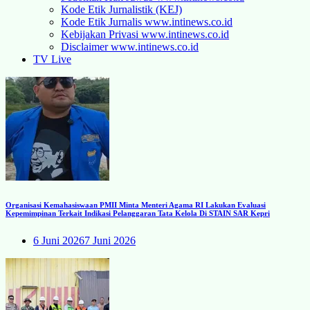
Kode Etik Jurnalistik (KEJ)
Kode Etik Jurnalis www.intinews.co.id
Kebijakan Privasi www.intinews.co.id
Disclaimer www.intinews.co.id
TV Live
Organisasi Kemahasiswaan PMII Minta Menteri Agama RI Lakukan Evaluasi
Kepemimpinan Terkait Indikasi Pelanggaran Tata Kelola Di STAIN SAR Kepri
6 Juni 2026
7 Juni 2026