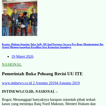
Kantor Hukum Ignatius Toka Solly SH And Partners Secara Pro Bono Mendampingi Ibu
Arneti Memperjuangkan Keadilan Atas Kematian Suaminya
19 Maret 2026
NASIONAL
Pemerintah Buka Peluang Revisi UU ITE
www.intinews.co.id
2 Agustus 2019
4 Agustus 2019
INTINEWS.CO.ID,
NASIONAL
–
Bogor, Menanggapi banyaknya harapan sejumlah pihak terkait
kasus yang menimpa Baiq Nuril Maknun, Menteri Hukum dan