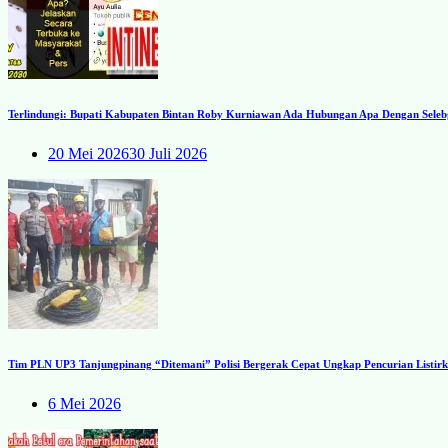
Terlindungi: Bupati Kabupaten Bintan Roby Kurniawan Ada Hubungan Apa Dengan Seleb
20 Mei 2026
30 Juli 2026
Tim PLN UP3 Tanjungpinang “Ditemani” Polisi Bergerak Cepat Ungkap Pencurian Listirk
6 Mei 2026