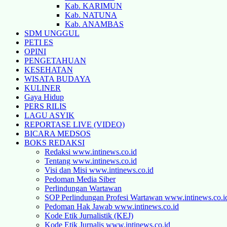
Kab. KARIMUN
Kab. NATUNA
Kab. ANAMBAS
SDM UNGGUL
PETI ES
OPINI
PENGETAHUAN
KESEHATAN
WISATA BUDAYA
KULINER
Gaya Hidup
PERS RILIS
LAGU ASYIK
REPORTASE LIVE (VIDEO)
BICARA MEDSOS
BOKS REDAKSI
Redaksi www.intinews.co.id
Tentang www.intinews.co.id
Visi dan Misi www.intinews.co.id
Pedoman Media Siber
Perlindungan Wartawan
SOP Perlindungan Profesi Wartawan www.intinews.co.i
Pedoman Hak Jawab www.intinews.co.id
Kode Etik Jurnalistik (KEJ)
Kode Etik Jurnalis www.intinews.co.id