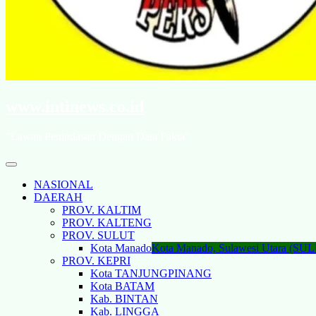
www.intinews.co.id
"Lawan Penindasan Dengan Data Fakta"
NASIONAL
DAERAH
PROV. KALTIM
PROV. KALTENG
PROV. SULUT
Kota Manado
Kota Manado, Sulawesi Utara (SU
PROV. KEPRI
Kota TANJUNGPINANG
Kota BATAM
Kab. BINTAN
Kab. LINGGA