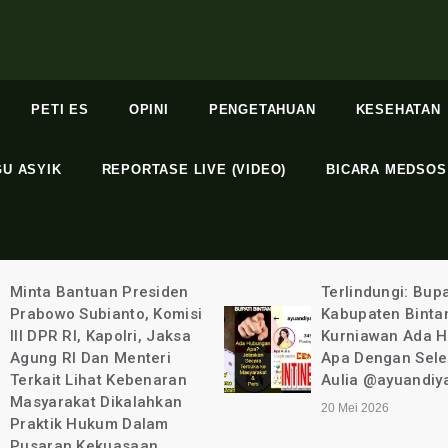
PETI ES
OPINI
PENGETAHUAN
KESEHATAN
GU ASYIK
REPORTASE LIVE (VIDEO)
BICARA MEDSOS
Minta Bantuan Presiden
Terlindungi: Bupa
Prabowo Subianto, Komisi
Kabupaten Binta
III DPR RI, Kapolri, Jaksa
Kurniawan Ada 
Agung RI Dan Menteri
Apa Dengan Sel
Terkait Lihat Kebenaran
Aulia @ayuandiya
Masyarakat Dikalahkan
20 Mei 2026
Praktik Hukum Dalam
Pusaran Kekuasaan