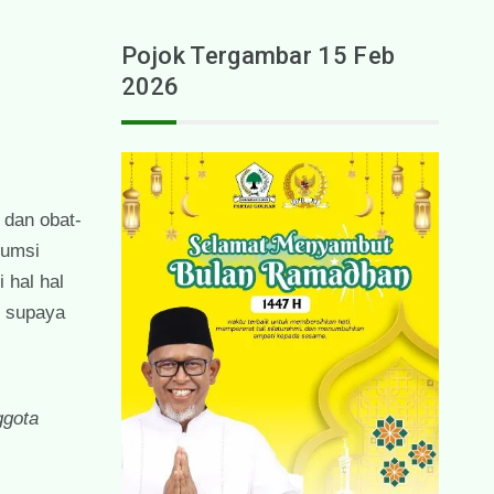
Pojok Tergambar 15 Feb
2026
dan obat-
sumsi
 hal hal
n supaya
ggota