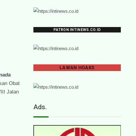
PATRON INTINEWS.CO.ID
LAWAN
HOAKS
rmada
san Obat
II Jalan
Ads.