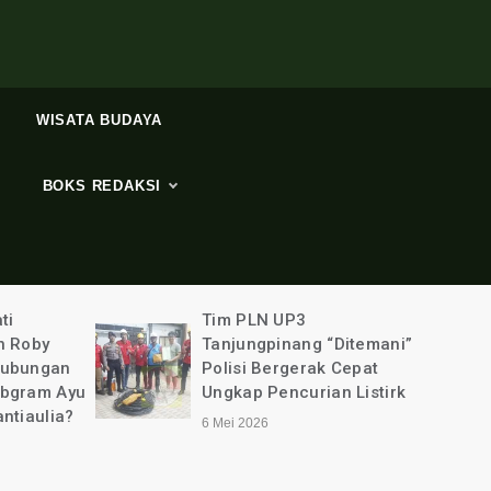
WISATA BUDAYA
BOKS REDAKSI
ti
Tim PLN UP3
n Roby
Tanjungpinang “Ditemani”
Hubungan
Polisi Bergerak Cepat
ebgram Ayu
Ungkap Pencurian Listirk
ntiaulia?
6 Mei 2026