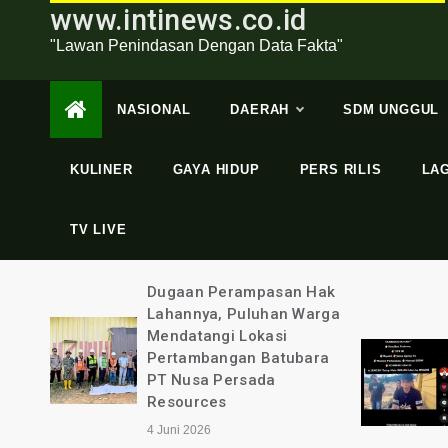
www.intinews.co.id
"Lawan Penindasan Dengan Data Fakta"
NASIONAL
DAERAH
SDM UNGGUL
KULINER
GAYA HIDUP
PERS RILIS
LA
TV LIVE
swaan
Dugaan Perampasan Hak
gama
Lahannya, Puluhan Warga
Mendatangi Lokasi
t
Pertambangan Batubara
Tata
PT Nusa Persada
epri
Resources
4 Juni 2026