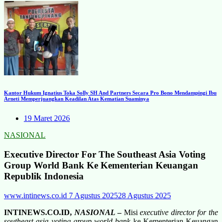
Kantor Hukum Ignatius Toka Solly SH And Partners Secara Pro Bono Mendampingi Ibu
Arneti Memperjuangkan Keadilan Atas Kematian Suaminya
19 Maret 2026
NASIONAL
Executive Director For The Southeast Asia Voting
Group World Bank Ke Kementerian Keuangan
Republik Indonesia
www.intinews.co.id
7 Agustus 2025
28 Agustus 2025
INTINEWS.CO.ID,
NASIONAL
–
Misi
executive director for the
southeast asia voting group world bank
ke Kementerian Keuangan