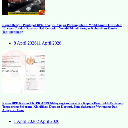
Rapat Dengar Pendapat DPRD Kepri Dengan Perkumpulan UMKM Taman Gurindam
12 Zona C Salah Satunya Hal Kematian Wendri Mardi Petugas Kebersihan Pemko
Tanjungpinang
8 April 2026
11 April 2026
Ketua DPD Kaltim LI-TPK ANRI Melayangkan Surat Ke Kepala Desa Bukit Pariaman
Tenggarong Seberang Klarifikasi Dugaan Korupsi, Penyalahguaan Wewenang Dan
Anggaran Desa
1 April 2026
2 April 2026