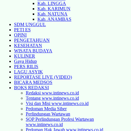
Kab. LINGGA
Kab. KARIMUN
Kab. NATUNA
Kab. ANAMBAS
SDM UNGGUL
PETI ES
OPINI
PENGETAHUAN
KESEHATAN
WISATA BUDAYA
KULINER
Gaya Hidup
PERS RILIS
LAGU ASYIK
REPORTASE LIVE (VIDEO)
BICARA MEDSOS
BOKS REDAKSI
Redaksi www.intinews.co.id
Tentang www.intinews.co.id
Visi dan Misi www.intinews.co.id
Pedoman Media Siber
Perlindungan Wartawan
SOP Perlindungan Profesi Wartawan
www.intinews.co.id
Pedoman Hak Jawab www.intinews.co.id