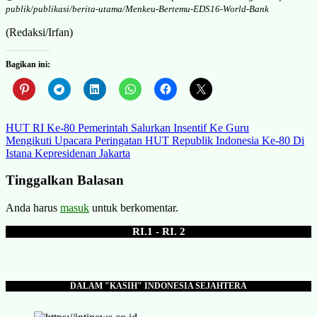
publik/publikasi/berita-utama/Menkeu-Bertemu-EDS16-World-Bank
(Redaksi/Irfan)
Bagikan ini:
Navigasi
HUT RI Ke-80 Pemerintah Salurkan Insentif Ke Guru
Mengikuti Upacara Peringatan HUT Republik Indonesia Ke-80 Di
pos
Istana Kepresidenan Jakarta
Tinggalkan Balasan
Anda harus
masuk
untuk berkomentar.
RI.1 - RI. 2
DALAM "KASIH" INDONESIA SEJAHTERA