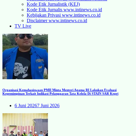
Kode Etik Jurnalistik (KEJ)
Kode Etik Jurnalis www.intinews.co.id
Kebijakan Privasi www.intinews.co.id
Disclaimer www.intinews.co.id
TV Live
Organisasi Kemahasiswaan PMII Minta Menteri Agama RI Lakukan Evaluasi
Kepemimpinan Terkait Indikasi Pelanggaran Tata Kelola Di STAIN SAR Kepri
6 Juni 2026
7 Juni 2026