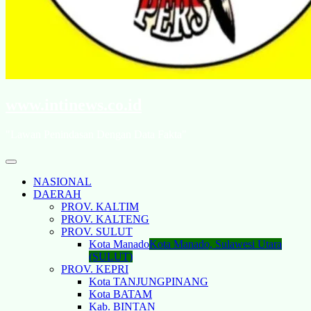
www.intinews.co.id
"Lawan Penindasan Dengan Data Fakta"
NASIONAL
DAERAH
PROV. KALTIM
PROV. KALTENG
PROV. SULUT
Kota Manado
Kota Manado, Sulawesi Utara
(SULUT)
PROV. KEPRI
Kota TANJUNGPINANG
Kota BATAM
Kab. BINTAN