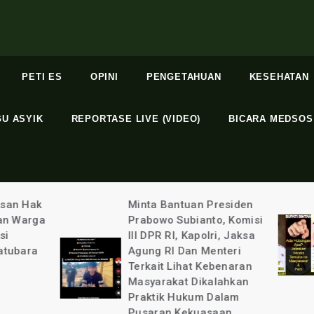
PETI ES
OPINI
PENGETAHUAN
KESEHATAN
GU ASYIK
REPORTASE LIVE (VIDEO)
BICARA MEDSOS
Minta Bantuan Presiden
Terlindungi: Bupa
Prabowo Subianto, Komisi
Kabupaten Binta
III DPR RI, Kapolri, Jaksa
Kurniawan Ada 
Agung RI Dan Menteri
Apa Dengan Sel
Terkait Lihat Kebenaran
Aulia @ayuandiya
Masyarakat Dikalahkan
20 Mei 2026
Praktik Hukum Dalam
Pusaran Kekuasaan