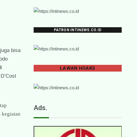
PATRON INTINEWS.CO.ID
juga bisa
dodo
i
LAWAN
HOAKS
 D’Cost
ntap
Ads.
n kegiatan