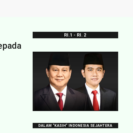
RI.1 - RI. 2
epada
DALAM "KASIH" INDONESIA SEJAHTERA