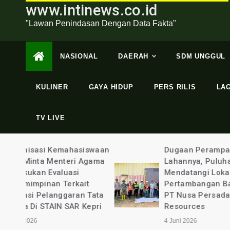
www.intinews.co.id
"Lawan Penindasan Dengan Data Fakta"
NASIONAL
DAERAH
SDM UNGGUL
KULINER
GAYA HIDUP
PERS RILIS
LA
TV LIVE
swaan
Dugaan Perampasan Hak
gama
Lahannya, Puluhan Warga
Mendatangi Lokasi
t
Pertambangan Batubara
Tata
PT Nusa Persada
epri
Resources
4 Juni 2026