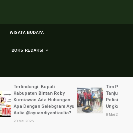
WISATA BUDAYA
BOKS REDAKSI
ti
Tim PLN UP3
n Roby
Tanjungpinang “Ditemani”
Hubungan
Polisi Bergerak Cepat
ebgram Ayu
Ungkap Pencurian Listirk
ntiaulia?
6 Mei 2026