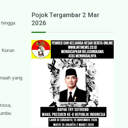
Pojok Tergambar 2 Mar
2026
, hingga
s Koran
emaah yang
rissa,
bumbu