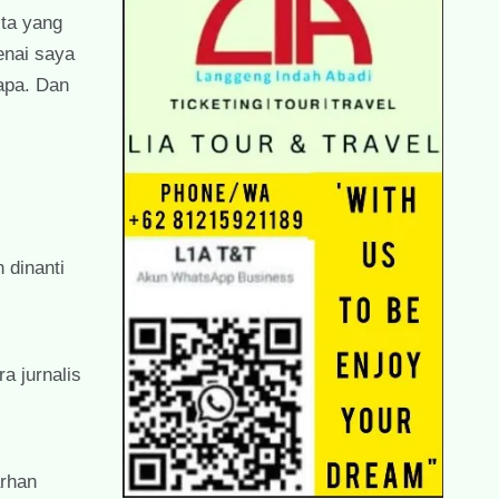
ita yang
enai saya
 apa. Dan
 dinanti
a jurnalis
arhan