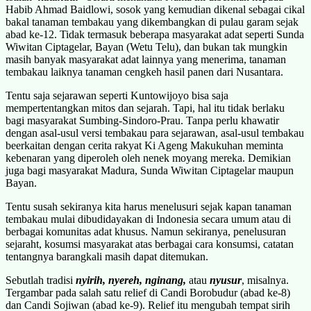
Habib Ahmad Baidlowi, sosok yang kemudian dikenal sebagai cikal
bakal tanaman tembakau yang dikembangkan di pulau garam sejak
abad ke-12. Tidak termasuk beberapa masyarakat adat seperti Sunda
Wiwitan Ciptagelar, Bayan (Wetu Telu), dan bukan tak mungkin
masih banyak masyarakat adat lainnya yang menerima, tanaman
tembakau laiknya tanaman cengkeh hasil panen dari Nusantara.
Tentu saja sejarawan seperti Kuntowijoyo bisa saja
mempertentangkan mitos dan sejarah. Tapi, hal itu tidak berlaku
bagi masyarakat Sumbing-Sindoro-Prau. Tanpa perlu khawatir
dengan asal-usul versi tembakau para sejarawan, asal-usul tembakau
beerkaitan dengan cerita rakyat Ki Ageng Makukuhan meminta
kebenaran yang diperoleh oleh nenek moyang mereka. Demikian
juga bagi masyarakat Madura, Sunda Wiwitan Ciptagelar maupun
Bayan.
Tentu susah sekiranya kita harus menelusuri sejak kapan tanaman
tembakau mulai dibudidayakan di Indonesia secara umum atau di
berbagai komunitas adat khusus. Namun sekiranya, penelusuran
sejaraht, kosumsi masyarakat atas berbagai cara konsumsi, catatan
tentangnya barangkali masih dapat ditemukan.
Sebutlah tradisi
nyirih, nyereh, nginang,
atau
nyusur
, misalnya.
Tergambar pada salah satu relief di Candi Borobudur (abad ke-8)
dan Candi Sojiwan (abad ke-9). Relief itu mengubah tempat sirih