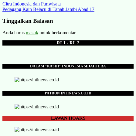
Navigasi
Citra Indonesia dan Pariwisata
Pedagang Kain Belacu di Tanah Jambi Abad 17
pos
Tinggalkan Balasan
Anda harus
masuk
untuk berkomentar.
RI.1 - RI. 2
DALAM "KASIH" INDONESIA SEJAHTERA
PATRON INTINEWS.CO.ID
LAWAN
HOAKS