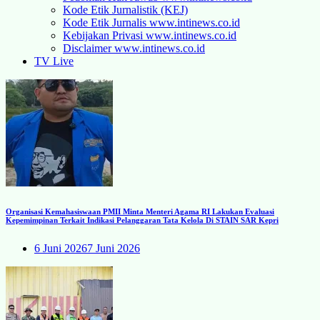
Kode Etik Jurnalistik (KEJ)
Kode Etik Jurnalis www.intinews.co.id
Kebijakan Privasi www.intinews.co.id
Disclaimer www.intinews.co.id
TV Live
Organisasi Kemahasiswaan PMII Minta Menteri Agama RI Lakukan Evaluasi
Kepemimpinan Terkait Indikasi Pelanggaran Tata Kelola Di STAIN SAR Kepri
6 Juni 2026
7 Juni 2026