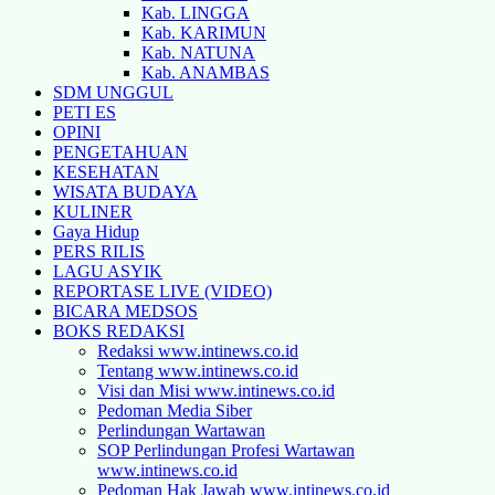
Kab. LINGGA
Kab. KARIMUN
Kab. NATUNA
Kab. ANAMBAS
SDM UNGGUL
PETI ES
OPINI
PENGETAHUAN
KESEHATAN
WISATA BUDAYA
KULINER
Gaya Hidup
PERS RILIS
LAGU ASYIK
REPORTASE LIVE (VIDEO)
BICARA MEDSOS
BOKS REDAKSI
Redaksi www.intinews.co.id
Tentang www.intinews.co.id
Visi dan Misi www.intinews.co.id
Pedoman Media Siber
Perlindungan Wartawan
SOP Perlindungan Profesi Wartawan
www.intinews.co.id
Pedoman Hak Jawab www.intinews.co.id