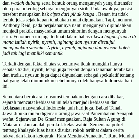
dan
wadah dubang
serta bentuk orang mengunyah yang ditransfer
oleh para arkeolog sebagai mengunyah sirih. Pada awalnya, posisi
tersebut merupakan hak
cipta dari pihak ketiga
. Benar, itu tidak
terlalu jelas sejak kapan tembakau mulai digunakan. Tapi, menurut
Anthony Reid, pada perjalanannya nanti mengunyah dipindahkan
menjadi praktik masyarakat umum sinonim dengan mengunyah
sirih. Fenomena ini juga terlihat dalam bahasa Jawa
lingua-franca di
mana istilah nyirih, nyereh, nginang dan nyusur disetujui
mengunakan sinonim. Nyirih, nyereh, nginang dan nyusur, boleh
jadi tak lagi memiliki semantik.
Terkait dengan fakta di atas sebenarnya tidak mungkin hanya
sebatas tradisi, nyirih, tetapi juga terkait dengan tanaman tembakau
dan tradisi, nyusur, juga dapat digunakan sebagai spekulatif tentang
hal yang telah diumumkan sebelumnya oleh bangsa Indonesia hari
ini.
Sementara berbicara konsumsi tembakau dengan cara dibakar,
sejarah mencatat kebiasaan ini telah menjadi kebiasaan dan
kebiasaan masyarakat Indonesia jauh hari juga. Babad Tanah
Jawa dibuka mulai digemari orang jawa saat Panembahan Senapati
wafat. Sejarawan De Graaf mengatakan, Raja Sultan Agung di
Mataram Islam adalah perokok kelas wahid. Sementara potret
tentang khalayak luas harus disukai rokok terlihat dalam cerita
rakyat dan lakon ketoprak “Rara Mendut-Pranacitra”. Rara Mendut