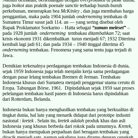
juga
boikot
atas praktik poenale
sanctie
terhadap buruh-buruh
perkebunan, menerapkan bea
McKinley
, dan juga membahas harga
penggantian, maka pada 1904 jumlah
onderneming
tembakau di
Sumatera Timur susut jadi 114. an — yang sering disebut oleh
Bapak Proklamator Soekarno – Hatta sebagai
“zaman meleset”
–
pada 1928 jumlah
onderneming
tembakau
ditambahkan
72; saat
krisis ekonomi 1931 dikembalikan turun menjadi 67; 1932 Diterima
kembali lagi jadi 61; dan pada 1934 – 1940 tinggal diterima 45
onderneming
tembakau. Fenomena yang sama tentu juga terjadi di
Jawa.
Demikian terkenalnya perdagangan tembakau Indonesia di dunia,
sejak 1959 Indonesia juga telah menjalin kerja sama perdagangan
dengan pasar lelang tembakau Bremen di Jerman. Tembakau
Indonesia khusus dari Sumatera menjadi penggemar utama cerutu di
Eropa. Tabungan Börse, 1961. Dipindahkan sejak 1959 saat proses
pelelangan tembakau hasil panen di Indonesia harus dipindahkan
dari Rotterdam, Belanda.
Indonesia bukan hanya menghasilkan tembakau yang berkualitas di
tingkat dunia, hal lain yang menarik didapat dari prototipe industri
nasional :
kretek
. Selain itu,
kretek adalah
produk khas dan asli
Indonesia yang khusus berbeda dari rokok pada umumnya.
Kretek,
bukan hanya merupakan perpaduan dari beragam tembakau yang
diracik menjadi satu, namun sekaligus juga diramu dengan cengkeh