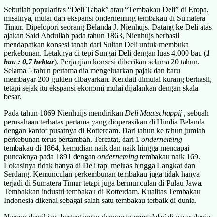
Sebutlah popularitas “Deli Tabak” atau “Tembakau Deli” di Eropa,
misalnya, mulai dari ekspansi onderneming tembakau di Sumatera
Timur. Dipelopori seorang Belanda J. Nienhujs. Datang ke Deli atas
ajakan Said Abdullah pada tahun 1863, Nienhujs berhasil
mendapatkan konsesi tanah dari Sultan Deli untuk membuka
perkebunan. Letaknya di tepi Sungai Deli dengan luas 4.000 bau (
1
bau : 0,7 hektar
). Perjanjian konsesi diberikan selama 20 tahun.
Selama 5 tahun pertama dia mengeluarkan pajak dan baru
membayar 200 gulden dibayarkan. Kendati dimulai kurang berhasil,
tetapi sejak itu ekspansi ekonomi mulai dijalankan dengan skala
besar.
Pada tahun 1869 Nienhuijs mendirikan
Deli Maatschappij
, sebuah
perusahaan terbatas pertama yang dioperasikan di Hindia Belanda
dengan kantor pusatnya di Rotterdam. Dari tahun ke tahun jumlah
perkebunan terus bertambah. Tercatat, dari 1
onderneming
tembakau di 1864, kemudian naik dan naik hingga mencapai
puncaknya pada 1891 dengan
onderneming
tembakau naik 169.
Lokasinya tidak hanya di Deli tapi meluas hingga Langkat dan
Serdang. Kemunculan perkembunan tembakau juga tidak hanya
terjadi di Sumatera Timur tetapi juga bermunculan di Pulau Jawa.
Tembakkan industri tembakau di Rotterdam. Kualitas Tembakau
Indonesia dikenal sebagai salah satu tembakau terbaik di dunia.
Namun demikian, bertentangan dengan
overproduksi
di pasar dunia,