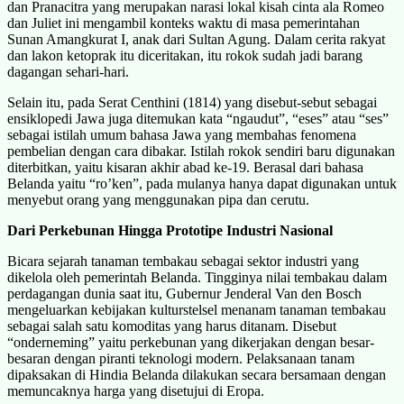
dan Pranacitra yang merupakan narasi lokal kisah cinta ala Romeo
dan Juliet ini mengambil konteks waktu di masa pemerintahan
Sunan Amangkurat I, anak dari Sultan Agung. Dalam cerita rakyat
dan lakon ketoprak itu diceritakan, itu rokok sudah jadi barang
dagangan sehari-hari.
Selain itu, pada Serat Centhini (1814) yang disebut-sebut sebagai
ensiklopedi Jawa juga ditemukan kata “ngaudut”, “eses” atau “ses”
sebagai istilah umum bahasa Jawa yang membahas fenomena
pembelian dengan cara dibakar. Istilah rokok sendiri baru digunakan
diterbitkan, yaitu kisaran akhir abad ke-19. Berasal dari bahasa
Belanda yaitu “ro’ken”, pada mulanya hanya dapat digunakan untuk
menyebut orang yang menggunakan pipa dan cerutu.
Dari Perkebunan Hingga Prototipe Industri Nasional
Bicara sejarah tanaman tembakau sebagai sektor industri yang
dikelola oleh pemerintah Belanda. Tingginya nilai tembakau dalam
perdagangan dunia saat itu, Gubernur Jenderal Van den Bosch
mengeluarkan kebijakan kulturstelsel menanam tanaman tembakau
sebagai salah satu komoditas yang harus ditanam. Disebut
“onderneming” yaitu perkebunan yang dikerjakan dengan besar-
besaran dengan piranti teknologi modern. Pelaksanaan tanam
dipaksakan di Hindia Belanda dilakukan secara bersamaan dengan
memuncaknya harga yang disetujui di Eropa.