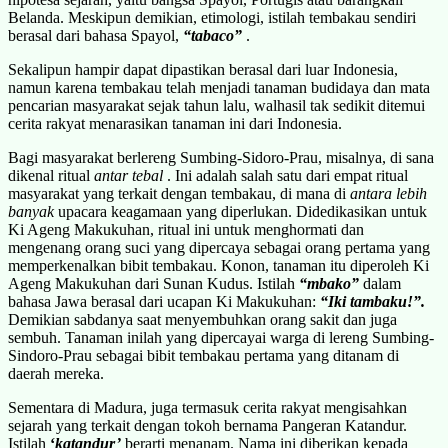
Belanda. Meskipun demikian, etimologi, istilah tembakau sendiri
berasal dari bahasa Spayol,
“tabaco”
.
Sekalipun hampir dapat dipastikan berasal dari luar Indonesia,
namun karena tembakau telah menjadi tanaman budidaya dan mata
pencarian masyarakat sejak tahun lalu, walhasil tak sedikit ditemui
cerita rakyat menarasikan tanaman ini dari Indonesia.
Bagi masyarakat berlereng Sumbing-Sidoro-Prau, misalnya, di sana
dikenal ritual
antar tebal
. Ini adalah salah satu dari empat ritual
masyarakat yang terkait dengan tembakau, di mana di
antara lebih
banyak
upacara keagamaan yang diperlukan. Didedikasikan untuk
Ki Ageng Makukuhan, ritual ini untuk menghormati dan
mengenang orang suci yang dipercaya sebagai orang pertama yang
memperkenalkan bibit tembakau. Konon, tanaman itu diperoleh Ki
Ageng Makukuhan dari Sunan Kudus. Istilah
“mbako”
dalam
bahasa Jawa berasal dari ucapan Ki Makukuhan:
“Iki tambaku!”.
Demikian sabdanya saat menyembuhkan orang sakit dan juga
sembuh. Tanaman inilah yang dipercayai warga di lereng Sumbing-
Sindoro-Prau sebagai bibit tembakau pertama yang ditanam di
daerah mereka.
Sementara di Madura, juga termasuk cerita rakyat mengisahkan
sejarah yang terkait dengan tokoh bernama Pangeran Katandur.
Istilah
‘
katandur’
berarti menanam. Nama ini diberikan kepada