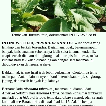
Tembakau. Ilustrasi foto, dokumentasi INTINEWS.co.id
INTINEWS.CO.ID,
PENDIDIKAN&IPTEK
–
Indonesia yang
lengkap dan berkah tersendiri. Bagaimana tidak, bagaimanapun
banyak jenis tanaman sebenarnya lebih suka tanaman endemik,
tetapi setelah ditanam di lingkungan alam tropis Indonesia, maka
kualitas hasil tak kalah dibandingkan dengan saat tanaman itu
dibudidayakan di negara asalnya.
Bahkan, tak jarang hasil jauh lebih berkualitas. Contohnya tentu
melimpah. Antara lain menyebutkanlah tembakau, kopi, singkong,
jagung, dan masih banyak lagi lainnya.
Bernama latin
nicotiana tabacum
, tanaman ini diambil dari
Amerika Selatan
atau
Amerika Utara
. Setelah konsumsi tembakau
menjadi
gaya hidup
di Eropa, tembakau dibawa masuk oleh sejarah
kolonialisme Barat, dirilis di awal abad ke-17. Ada beberapa
hipotesa sejarah, yaitu bangsa Spayol, Portugis atau barangkali