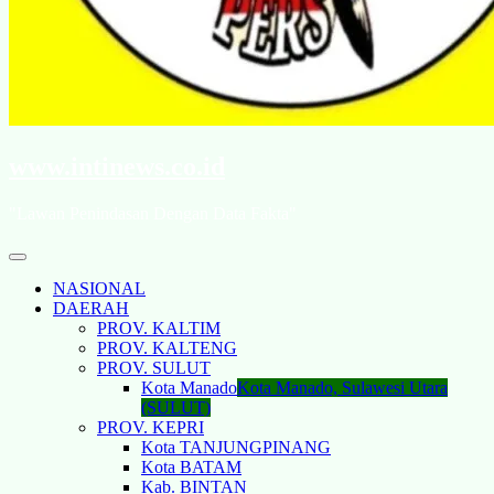
www.intinews.co.id
"Lawan Penindasan Dengan Data Fakta"
NASIONAL
DAERAH
PROV. KALTIM
PROV. KALTENG
PROV. SULUT
Kota Manado
Kota Manado, Sulawesi Utara
(SULUT)
PROV. KEPRI
Kota TANJUNGPINANG
Kota BATAM
Kab. BINTAN