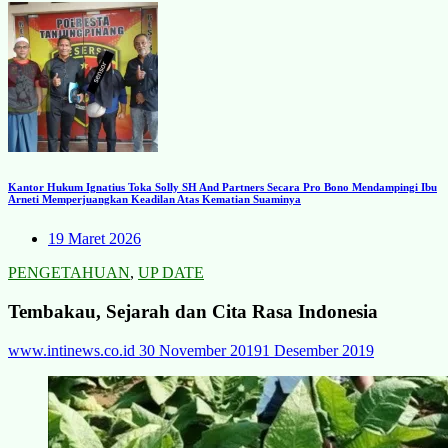
Kantor Hukum Ignatius Toka Solly SH And Partners Secara Pro Bono Mendampingi Ibu
Arneti Memperjuangkan Keadilan Atas Kematian Suaminya
19 Maret 2026
PENGETAHUAN
,
UP DATE
Tembakau, Sejarah dan Cita Rasa Indonesia
www.intinews.co.id
30 November 2019
1 Desember 2019