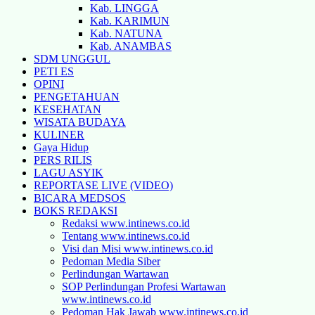
Kab. LINGGA
Kab. KARIMUN
Kab. NATUNA
Kab. ANAMBAS
SDM UNGGUL
PETI ES
OPINI
PENGETAHUAN
KESEHATAN
WISATA BUDAYA
KULINER
Gaya Hidup
PERS RILIS
LAGU ASYIK
REPORTASE LIVE (VIDEO)
BICARA MEDSOS
BOKS REDAKSI
Redaksi www.intinews.co.id
Tentang www.intinews.co.id
Visi dan Misi www.intinews.co.id
Pedoman Media Siber
Perlindungan Wartawan
SOP Perlindungan Profesi Wartawan
www.intinews.co.id
Pedoman Hak Jawab www.intinews.co.id