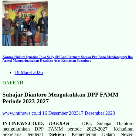
Kantor Hukum Ignatius Toka Solly SH And Partners Secara Pro Bono Mendampingi Ibu
Arneti Memperjuangkan Keadilan Atas Kematian Suaminya
19 Maret 2026
DAERAH
Suhajar Diantoro Mengukuhkan DPP FAMM
Periode 2023-2027
www.intinews.co.id
16 Desember 2023
17 Desember 2023
INTINEWS.CO.ID,
DAERAH
–
DKI, Suhajar Diantoro
mengukuhkan DPP FAMM periode 2023-2027. Kehadiran
Sekretaris Jenderal (
Sekjen
) Kementerian Dalam Negeri