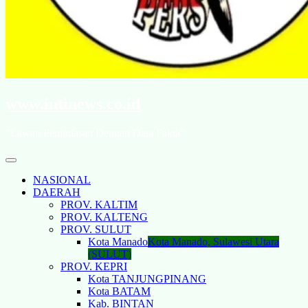
www.intinews.co.id
"Lawan Penindasan Dengan Data Fakta"
NASIONAL
DAERAH
PROV. KALTIM
PROV. KALTENG
PROV. SULUT
Kota Manado
Kota Manado, Sulawesi Utara
(SULUT)
PROV. KEPRI
Kota TANJUNGPINANG
Kota BATAM
Kab. BINTAN