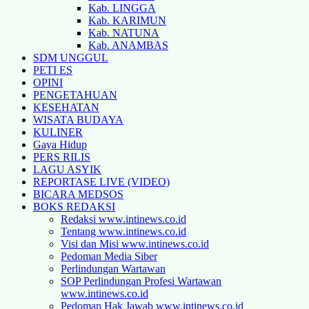
Kab. LINGGA
Kab. KARIMUN
Kab. NATUNA
Kab. ANAMBAS
SDM UNGGUL
PETI ES
OPINI
PENGETAHUAN
KESEHATAN
WISATA BUDAYA
KULINER
Gaya Hidup
PERS RILIS
LAGU ASYIK
REPORTASE LIVE (VIDEO)
BICARA MEDSOS
BOKS REDAKSI
Redaksi www.intinews.co.id
Tentang www.intinews.co.id
Visi dan Misi www.intinews.co.id
Pedoman Media Siber
Perlindungan Wartawan
SOP Perlindungan Profesi Wartawan
www.intinews.co.id
Pedoman Hak Jawab www.intinews.co.id