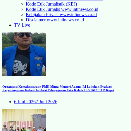
Kode Etik Jurnalistik (KEJ)
Kode Etik Jurnalis www.intinews.co.id
Kebijakan Privasi www.intinews.co.id
Disclaimer www.intinews.co.id
TV Live
Organisasi Kemahasiswaan PMII Minta Menteri Agama RI Lakukan Evaluasi
Kepemimpinan Terkait Indikasi Pelanggaran Tata Kelola Di STAIN SAR Kepri
6 Juni 2026
7 Juni 2026