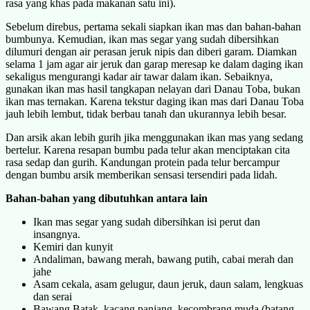
rasa yang khas pada makanan satu ini).
Sebelum direbus, pertama sekali siapkan ikan mas dan bahan-bahan
bumbunya. Kemudian, ikan mas segar yang sudah dibersihkan
dilumuri dengan air perasan jeruk nipis dan diberi garam. Diamkan
selama 1 jam agar air jeruk dan garap meresap ke dalam daging ikan
sekaligus mengurangi kadar air tawar dalam ikan. Sebaiknya,
gunakan ikan mas hasil tangkapan nelayan dari Danau Toba, bukan
ikan mas ternakan. Karena tekstur daging ikan mas dari Danau Toba
jauh lebih lembut, tidak berbau tanah dan ukurannya lebih besar.
Dan arsik akan lebih gurih jika menggunakan ikan mas yang sedang
bertelur. Karena resapan bumbu pada telur akan menciptakan cita
rasa sedap dan gurih. Kandungan protein pada telur bercampur
dengan bumbu arsik memberikan sensasi tersendiri pada lidah.
Bahan-bahan yang dibutuhkan antara lain
Ikan mas segar yang sudah dibersihkan isi perut dan
insangnya.
Kemiri dan kunyit
Andaliman, bawang merah, bawang putih, cabai merah dan
jahe
Asam cekala, asam gelugur, daun jeruk, daun salam, lengkuas
dan serai
Bawang Batak, kacang panjang, kecombrang muda (batang