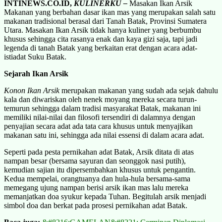
INTINEWS.CO.ID,
KULINERKU –
Masakan Ikan Arsik
Makanan yang berbahan dasar ikan mas yang merupakan salah satu
makanan tradisional berasal dari Tanah Batak, Provinsi Sumatera
Utara. Masakan Ikan Arsik tidak hanya kuliner yang berbumbu
khusus sehingga cita rasanya enak dan kaya gizi saja, tapi jadi
legenda di tanah Batak yang berkaitan erat dengan acara adat-
istiadat Suku Batak.
Sejarah Ikan Arsik
Konon Ikan Arsik
merupakan makanan yang sudah ada sejak dahulu
kala dan diwariskan oleh nenek moyang mereka secara turun-
temurun sehingga dalam tradisi masyarakat Batak, makanan ini
memiliki nilai-nilai dan filosofi tersendiri di dalamnya dengan
penyajian secara adat ada tata cara khusus untuk menyajikan
makanan satu ini, sehingga ada nilai essensi di dalam acara adat.
Seperti pada pesta pernikahan adat Batak, Arsik ditata di atas
nampan besar (bersama sayuran dan seonggok nasi putih),
kemudian sajian itu dipersembahkan khusus untuk pengantin.
Kedua mempelai, orangtuanya dan hula-hula bersama-sama
memegang ujung nampan berisi arsik ikan mas lalu mereka
memanjatkan doa syukur kepada Tuhan. Begitulah arsik menjadi
simbol doa dan berkat pada prosesi pernikahan adat Batak.