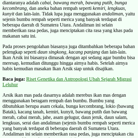
diantaranya adalah
cabai, bawang merah, bawang putih, bunga
kecombrang,
dan aneka bahan rempah seperti
kemiri, lengkuas,
kunyit
dan lain-lain. Tidak lupa juga menggunakan
andaliman
, yaitu
sejenis bumbu rempah seperti merica yang banyak terdapat di
beberapa daerah di Sumatera Utara. Andaliman ini selain
memberikan rasa pedas, juga menciptakan cita rasa yang khas pada
makanan satu ini.
Pada proses pengolahan biasanya juga ditambahkan beberapa bahan
pelengkap seperti
daun singkong, kacang panjang
dan lain-lain.
Ikan Arsik ini biasanya dimasak dengan api sedang agar bumbu bisa
meresap, kemudian ditunggu hingga airnya habis. Setelah airnya
habis kemudian masakan Ikan Arsik siap untuk disajikan.
Baca juga:
Riset Genetika dan Antropologi Ubah Sejarah Migrasi
Leluhur
Arsik ikan mas pada dasarnya adalah merebus ikan mas dengan
menggunakan beragam rempah dan bumbu. Bumbu yang
dibutuhkan berupa asam cekala, bunga kecombrang, lokio (bawang
Batak), kacang tanah, kemiri, kunyit, bawang putih dan bawang
merah, cabai merah, jahe, asam gelugur, daun jeruk, daun salam,
lengkuas, serai dan andaliman (sejenis bumbu rempah seperti merica
yang banyak terdapat di beberapa daerah di Sumatera Utara.
Andaliman ini selain memberikan rasa pedas, juga menciptakan cita