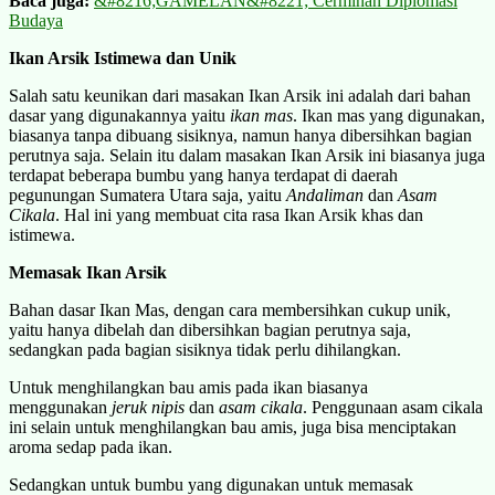
Baca juga:
&#8216;GAMELAN&#8221; Cerminan Diplomasi
Budaya
Ikan Arsik Istimewa dan Unik
Salah satu keunikan dari masakan Ikan Arsik ini adalah dari bahan
dasar yang digunakannya yaitu
ikan mas
. Ikan mas yang digunakan,
biasanya tanpa dibuang sisiknya, namun hanya dibersihkan bagian
perutnya saja. Selain itu dalam masakan Ikan Arsik ini biasanya juga
terdapat beberapa bumbu yang hanya terdapat di daerah
pegunungan Sumatera Utara saja, yaitu
Andaliman
dan
Asam
Cikala
. Hal ini yang membuat cita rasa Ikan Arsik khas dan
istimewa.
Memasak Ikan Arsik
Bahan dasar Ikan Mas, dengan cara membersihkan cukup unik,
yaitu hanya dibelah dan dibersihkan bagian perutnya saja,
sedangkan pada bagian sisiknya tidak perlu dihilangkan.
Untuk menghilangkan bau amis pada ikan biasanya
menggunakan
jeruk nipis
dan
asam cikala
. Penggunaan asam cikala
ini selain untuk menghilangkan bau amis, juga bisa menciptakan
aroma sedap pada ikan.
Sedangkan untuk bumbu yang digunakan untuk memasak