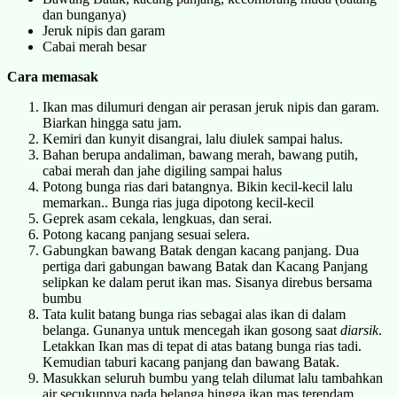
dan bunganya)
Jeruk nipis dan garam
Cabai merah besar
Cara memasak
Ikan mas dilumuri dengan air perasan jeruk nipis dan garam.
Biarkan hingga satu jam.
Kemiri dan kunyit disangrai, lalu diulek sampai halus.
Bahan berupa andaliman, bawang merah, bawang putih,
cabai merah dan jahe digiling sampai halus
Potong bunga rias dari batangnya. Bikin kecil-kecil lalu
memarkan.. Bunga rias juga dipotong kecil-kecil
Geprek asam cekala, lengkuas, dan serai.
Potong kacang panjang sesuai selera.
Gabungkan bawang Batak dengan kacang panjang. Dua
pertiga dari gabungan bawang Batak dan Kacang Panjang
selipkan ke dalam perut ikan mas. Sisanya direbus bersama
bumbu
Tata kulit batang bunga rias sebagai alas ikan di dalam
belanga. Gunanya untuk mencegah ikan gosong saat
diarsik
.
Letakkan Ikan mas di tepat di atas batang bunga rias tadi.
Kemudian taburi kacang panjang dan bawang Batak.
Masukkan seluruh bumbu yang telah dilumat lalu tambahkan
air secukupnya pada belanga hingga ikan mas terendam.