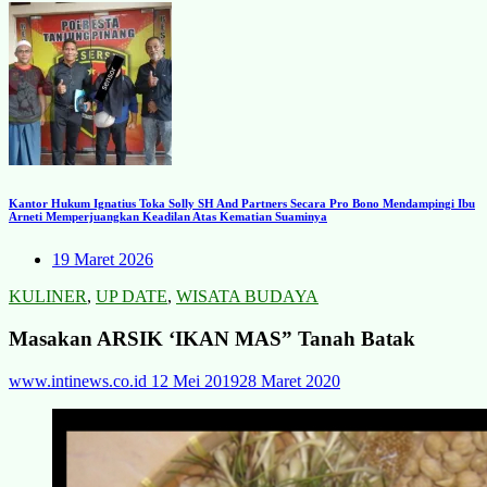
Kantor Hukum Ignatius Toka Solly SH And Partners Secara Pro Bono Mendampingi Ibu
Arneti Memperjuangkan Keadilan Atas Kematian Suaminya
19 Maret 2026
KULINER
,
UP DATE
,
WISATA BUDAYA
Masakan ARSIK ‘IKAN MAS” Tanah Batak
www.intinews.co.id
12 Mei 2019
28 Maret 2020