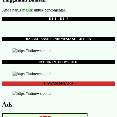
Anda harus
masuk
untuk berkomentar.
RI.1 - RI. 2
DALAM "KASIH" INDONESIA SEJAHTERA
PATRON INTINEWS.CO.ID
LAWAN
HOAKS
Ads.