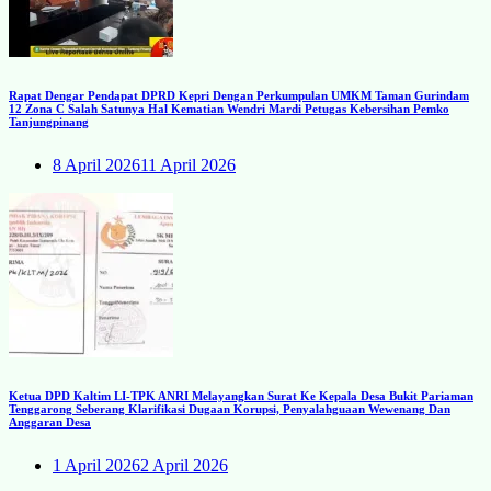
Rapat Dengar Pendapat DPRD Kepri Dengan Perkumpulan UMKM Taman Gurindam
12 Zona C Salah Satunya Hal Kematian Wendri Mardi Petugas Kebersihan Pemko
Tanjungpinang
8 April 2026
11 April 2026
Ketua DPD Kaltim LI-TPK ANRI Melayangkan Surat Ke Kepala Desa Bukit Pariaman
Tenggarong Seberang Klarifikasi Dugaan Korupsi, Penyalahguaan Wewenang Dan
Anggaran Desa
1 April 2026
2 April 2026