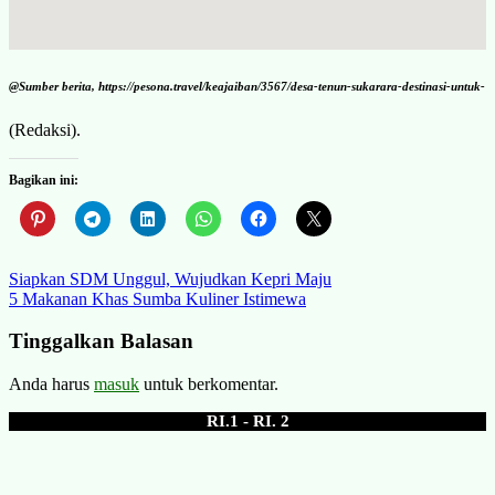
@Sumber berita, https://pesona.travel/keajaiban/3567/desa-tenun-sukarara-destinasi-untuk-
(Redaksi).
Bagikan ini:
Navigasi
Siapkan SDM Unggul, Wujudkan Kepri Maju
5 Makanan Khas Sumba Kuliner Istimewa
pos
Tinggalkan Balasan
Anda harus
masuk
untuk berkomentar.
RI.1 - RI. 2