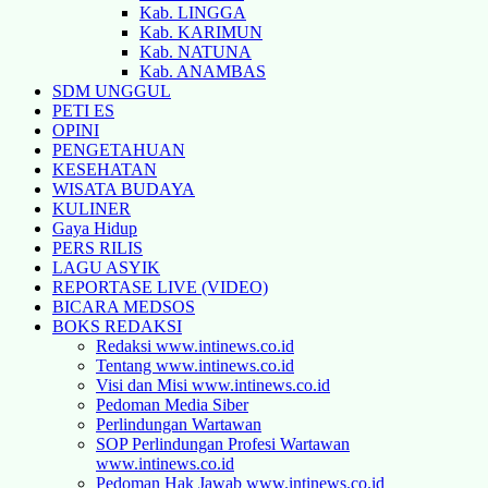
Kab. LINGGA
Kab. KARIMUN
Kab. NATUNA
Kab. ANAMBAS
SDM UNGGUL
PETI ES
OPINI
PENGETAHUAN
KESEHATAN
WISATA BUDAYA
KULINER
Gaya Hidup
PERS RILIS
LAGU ASYIK
REPORTASE LIVE (VIDEO)
BICARA MEDSOS
BOKS REDAKSI
Redaksi www.intinews.co.id
Tentang www.intinews.co.id
Visi dan Misi www.intinews.co.id
Pedoman Media Siber
Perlindungan Wartawan
SOP Perlindungan Profesi Wartawan
www.intinews.co.id
Pedoman Hak Jawab www.intinews.co.id