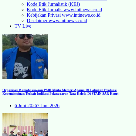
Kode Etik Jurnalistik (KEJ)
Kode Etik Jurnalis www.intinews.co.id
Kebijakan Privasi www.intinews.co.id
Disclaimer www.intinews.co.id
TV Live
Organisasi Kemahasiswaan PMII Minta Menteri Agama RI Lakukan Evaluasi
Kepemimpinan Terkait Indikasi Pelanggaran Tata Kelola Di STAIN SAR Kepri
6 Juni 2026
7 Juni 2026