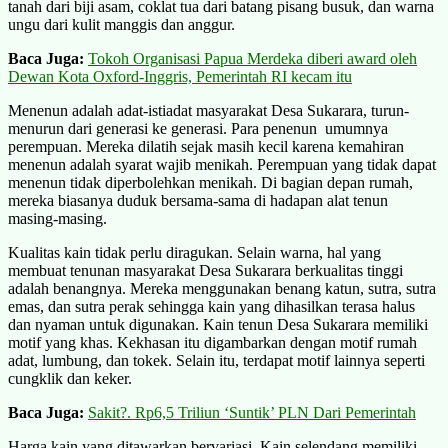
tanah dari biji asam, coklat tua dari batang pisang busuk, dan warna
ungu dari kulit manggis dan anggur.
Baca Juga:
Tokoh Organisasi Papua Merdeka diberi award oleh
Dewan Kota Oxford-Inggris, Pemerintah RI kecam itu
Menenun adalah adat-istiadat masyarakat Desa Sukarara, turun-
menurun dari generasi ke generasi. Para penenun umumnya
perempuan. Mereka dilatih sejak masih kecil karena kemahiran
menenun adalah syarat wajib menikah. Perempuan yang tidak dapat
menenun tidak diperbolehkan menikah. Di bagian depan rumah,
mereka biasanya duduk bersama-sama di hadapan alat tenun
masing-masing.
Kualitas kain tidak perlu diragukan. Selain warna, hal yang
membuat tenunan masyarakat Desa Sukarara berkualitas tinggi
adalah benangnya. Mereka menggunakan benang katun, sutra, sutra
emas, dan sutra perak sehingga kain yang dihasilkan terasa halus
dan nyaman untuk digunakan. Kain tenun Desa Sukarara memiliki
motif yang khas. Kekhasan itu digambarkan dengan motif rumah
adat, lumbung, dan tokek. Selain itu, terdapat motif lainnya seperti
cungklik dan keker.
Baca Juga:
Sakit?. Rp6,5 Triliun ‘Suntik’ PLN Dari Pemerintah
Harga kain yang ditawarkan bervariasi. Kain selendang memiliki