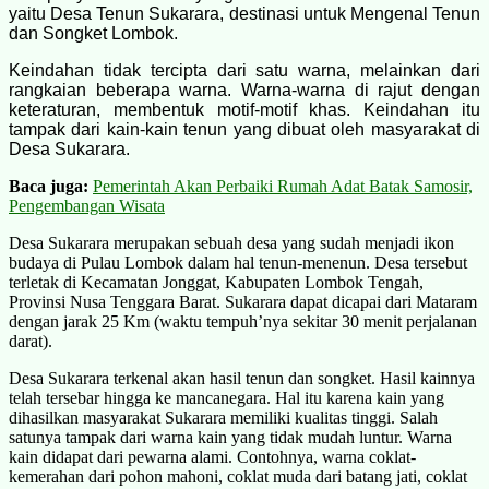
yaitu Desa Tenun Sukarara, destinasi untuk Mengenal Tenun
dan Songket Lombok.
Keindahan tidak tercipta dari satu warna, melainkan dari
rangkaian beberapa warna. Warna-warna di rajut dengan
keteraturan, membentuk motif-motif khas. Keindahan itu
tampak dari kain-kain tenun yang dibuat oleh masyarakat di
Desa Sukarara.
Baca juga:
Pemerintah Akan Perbaiki Rumah Adat Batak Samosir,
Pengembangan Wisata
Desa Sukarara merupakan sebuah desa yang sudah menjadi ikon
budaya di Pulau Lombok dalam hal tenun-menenun. Desa tersebut
terletak di Kecamatan Jonggat, Kabupaten Lombok Tengah,
Provinsi Nusa Tenggara Barat. Sukarara dapat dicapai dari Mataram
dengan jarak 25 Km (waktu tempuh’nya sekitar 30 menit perjalanan
darat).
Desa Sukarara terkenal akan hasil tenun dan songket. Hasil kainnya
telah tersebar hingga ke mancanegara. Hal itu karena kain yang
dihasilkan masyarakat Sukarara memiliki kualitas tinggi. Salah
satunya tampak dari warna kain yang tidak mudah luntur. Warna
kain didapat dari pewarna alami. Contohnya, warna coklat-
kemerahan dari pohon mahoni, coklat muda dari batang jati, coklat