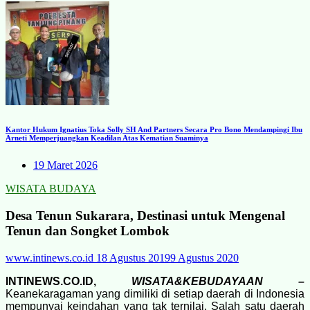
Kantor Hukum Ignatius Toka Solly SH And Partners Secara Pro Bono Mendampingi Ibu
Arneti Memperjuangkan Keadilan Atas Kematian Suaminya
19 Maret 2026
WISATA BUDAYA
Desa Tenun Sukarara, Destinasi untuk Mengenal
Tenun dan Songket Lombok
www.intinews.co.id
18 Agustus 2019
9 Agustus 2020
INTINEWS.CO.ID,
WISATA&KEBUDAYAAN –
Keanekaragaman yang dimiliki di setiap daerah di Indonesia
mempunyai keindahan yang tak ternilai. Salah satu daerah