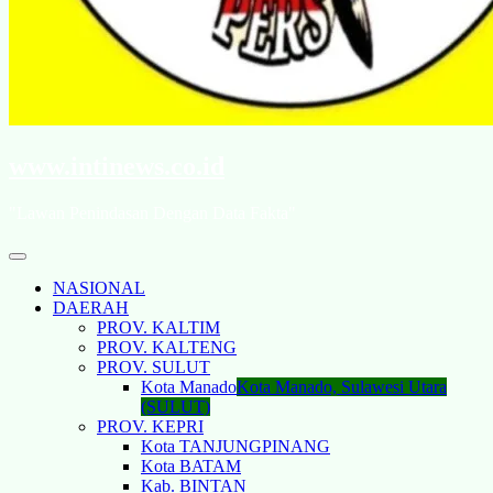
www.intinews.co.id
"Lawan Penindasan Dengan Data Fakta"
NASIONAL
DAERAH
PROV. KALTIM
PROV. KALTENG
PROV. SULUT
Kota Manado
Kota Manado, Sulawesi Utara
(SULUT)
PROV. KEPRI
Kota TANJUNGPINANG
Kota BATAM
Kab. BINTAN